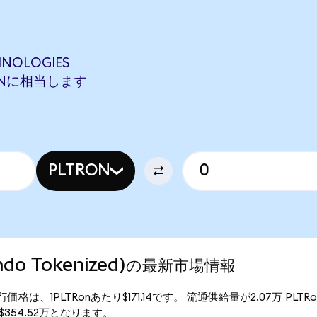
HNOLOGIES
DSONに相当します
PLTRON
 (Ondo Tokenized)の最新市場情報
ized)の現行価格は、1PLTRonあたり$171.14です。 流通供給量が2.07万 PLT
総額は$354.52万となります。