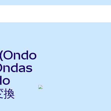
 (Ondo
Ondas
do
変換