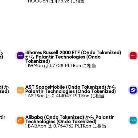
1 HOODon は $93.28 に相当
から
iShares Russell 2000 ETF (Ondo Tokenized)
d)
から Palantir Technologies (Ondo
Tokenized)
1 IWMon は 1.7738 PLTRon に相当
d) か
AST SpaceMobile (Ondo Tokenized) から
zed)
Palantir Technologies (Ondo Tokenized)
1 ASTSon は 0.414047 PLTRon に相当
tir
Alibaba (Ondo Tokenized) から Palantir
Technologies (Ondo Tokenized)
1 BABAon は 0.754762 PLTRon に相当