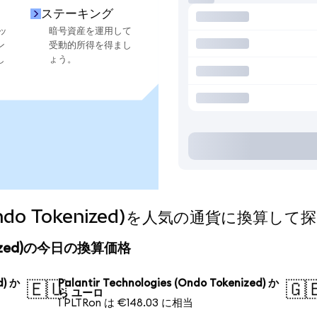
ステーキング
ッ
暗号資産を運用して
ン
受動的所得を得まし
し
ょう。
s (Ondo Tokenized)を人気の通貨に換算し
okenized)の今日の換算価格
d) か
Palantir Technologies (Ondo Tokenized) か
🇪🇺
🇬
ら ユーロ
1 PLTRon は €148.03 に相当