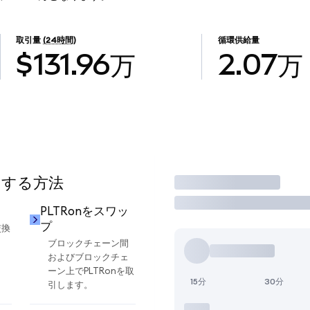
取引量
(24時間)
循環供給量
$131.96万
2.07万
用する方法
取引
PLTRonをスワッ
プ
交換
ブロックチェーン間
およびブロックチェ
ーン上でPLTRonを取
15分
30分
引します。