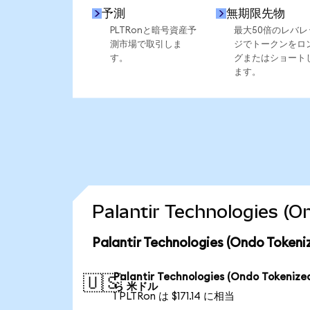
予測
無期限先物
PLTRonと暗号資産予
最大50倍のレバレ
測市場で取引しま
ジでトークンをロ
す。
グまたはショート
ます。
Palantir Technologie
Palantir Technologies (Ondo T
Palantir Technologies (Ondo Tokenize
🇺🇸
ら 米ドル
1 PLTRon は $171.14 に相当