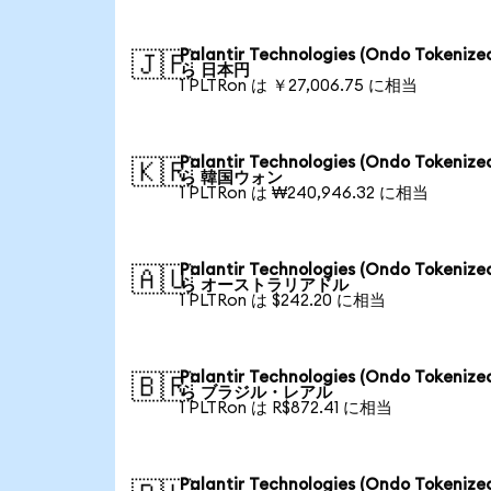
Palantir Technologies (Ondo Tokenize
🇯🇵
ら 日本円
1 PLTRon は ￥27,006.75 に相当
Palantir Technologies (Ondo Tokenize
🇰🇷
ら 韓国ウォン
1 PLTRon は ₩240,946.32 に相当
Palantir Technologies (Ondo Tokenize
🇦🇺
ら オーストラリアドル
1 PLTRon は $242.20 に相当
Palantir Technologies (Ondo Tokenize
🇧🇷
ら ブラジル・レアル
1 PLTRon は R$872.41 に相当
Palantir Technologies (Ondo Tokenize