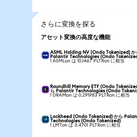
さらに変換を探る
アセット変換の高度な機能
ASML Holding NV (Ondo Tokenized) 
Palantir Technologies (Ondo Tokenize
1 ASMLon は 10.1467 PLTRon に相当
Roundhill Memory ETF (Ondo Tokenize
ら Palantir Technologies (Ondo Tokeni
1 DRAMon は 0.291983 PLTRon に相当
Lockheed (Ondo Tokenized) から Palan
Technologies (Ondo Tokenized)
1 LMTon は 3.4701 PLTRon に相当