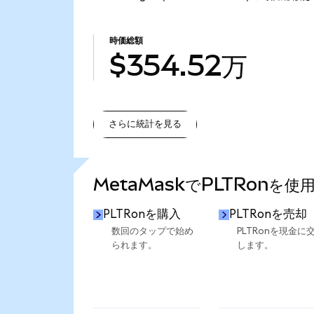
時価総額
$354.52万
さらに統計を見る
さらに統計を見る
MetaMaskでPLTRonを使
PLTRonを購入
PLTRonを売却
数回のタップで始め
PLTRonを現金に
られます。
します。