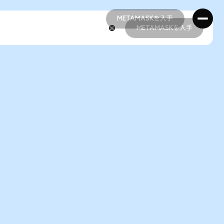
METAMASKを入手
METAMASKを入手
METAMASKを入手
METAMASKを入手