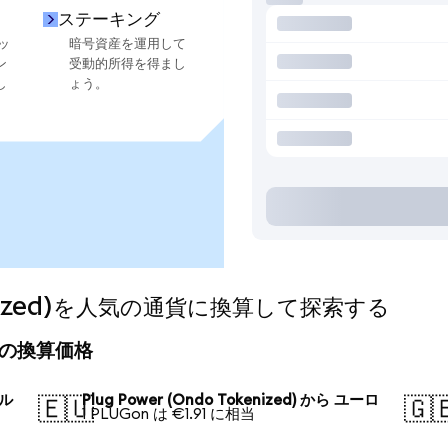
ステーキング
ッ
暗号資産を運用して
ン
受動的所得を得まし
し
ょう。
okenized)を人気の通貨に換算して探索する
の今日の換算価格
ドル
Plug Power (Ondo Tokenized) から ユーロ
🇪🇺
🇬
1 PLUGon は €1.91 に相当