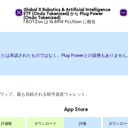
Global X Robotics & Artificial Intelligence
ETF (Ondo Tokenized) から Plug Power
(Ondo Tokenized)
1 BOTZon は 16.8914 PLUGon に相当
援、または承認されたものではなく、Plug Powerとの提携もあり
引、スワップ。最も信頼される暗号資産ウォレット。
App Store
評価数
ダウンロード
評価
ダウンロー