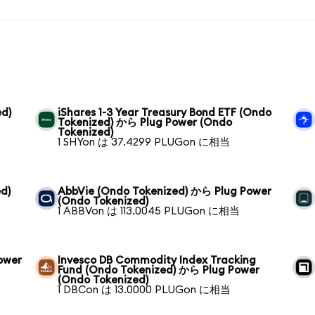
ed)
iShares 1-3 Year Treasury Bond ETF (Ondo
Tokenized) から Plug Power (Ondo
Tokenized)
1 SHYon は 37.4299 PLUGon に相当
d)
AbbVie (Ondo Tokenized) から Plug Power
(Ondo Tokenized)
1 ABBVon は 113.0045 PLUGon に相当
ower
Invesco DB Commodity Index Tracking
Fund (Ondo Tokenized) から Plug Power
(Ondo Tokenized)
1 DBCon は 13.0000 PLUGon に相当