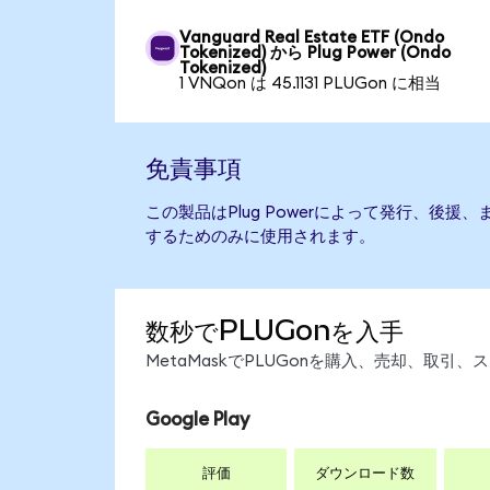
Vanguard Real Estate ETF (Ondo
Tokenized) から Plug Power (Ondo
Tokenized)
1 VNQon は 45.1131 PLUGon に相当
免責事項
この製品はPlug Powerによって発行、後
するためのみに使用されます。
数秒でPLUGonを入手
MetaMaskでPLUGonを購入、売却、取
Google Play
評価
ダウンロード数