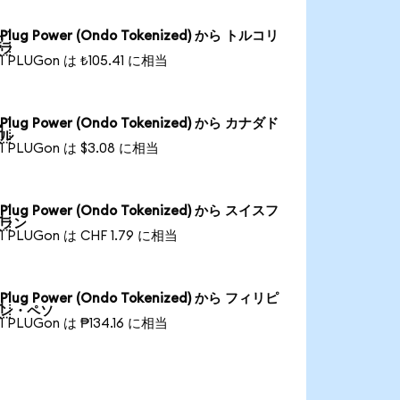
Plug Power (Ondo Tokenized) から トルコリ

ラ
1 PLUGon は ₺105.41 に相当
Plug Power (Ondo Tokenized) から カナダド

ル
1 PLUGon は $3.08 に相当
Plug Power (Ondo Tokenized) から スイスフ

ラン
1 PLUGon は CHF 1.79 に相当
Plug Power (Ondo Tokenized) から フィリピ

ン・ペソ
1 PLUGon は ₱134.16 に相当