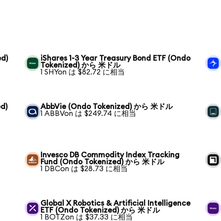
ed)
iShares 1-3 Year Treasury Bond ETF (Ondo
Tokenized) から 米ドル
1 SHYon は $82.72 に相当
d)
AbbVie (Ondo Tokenized) から 米ドル
1 ABBVon は $249.74 に相当
Invesco DB Commodity Index Tracking
Fund (Ondo Tokenized) から 米ドル
1 DBCon は $28.73 に相当
Global X Robotics & Artificial Intelligence
ETF (Ondo Tokenized) から 米ドル
1 BOTZon は $37.33 に相当