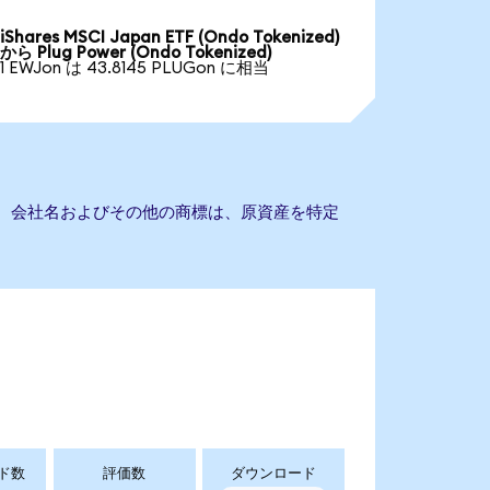
iShares MSCI Japan ETF (Ondo Tokenized)
から Plug Power (Ondo Tokenized)
1 EWJon は 43.8145 PLUGon に相当
ません。会社名およびその他の商標は、原資産を特定
ド数
評価数
ダウンロード