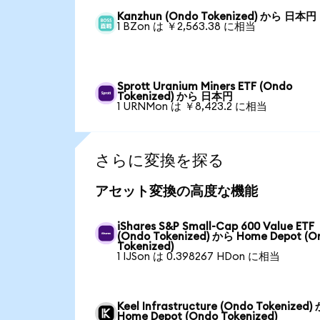
Kanzhun (Ondo Tokenized) から 日本円
1 BZon は ￥2,563.38 に相当
Sprott Uranium Miners ETF (Ondo
Tokenized) から 日本円
1 URNMon は ￥8,423.2 に相当
さらに変換を探る
アセット変換の高度な機能
iShares S&P Small-Cap 600 Value ETF
(Ondo Tokenized) から Home Depot (O
Tokenized)
1 IJSon は 0.398267 HDon に相当
Keel Infrastructure (Ondo Tokenized)
Home Depot (Ondo Tokenized)