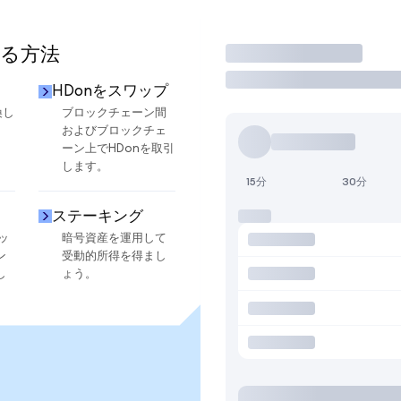
する方法
取引
HDonをスワップ
換し
ブロックチェーン間
およびブロックチェ
ーン上でHDonを取引
します。
15分
30分
ステーキング
ッ
暗号資産を運用して
ン
受動的所得を得まし
し
ょう。