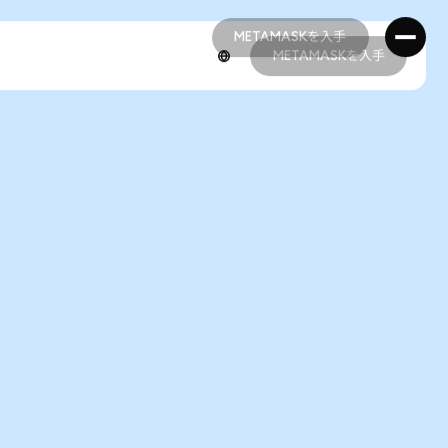
METAMASKを入手
METAMASKを入手
METAMASKを入手
METAMASKを入手