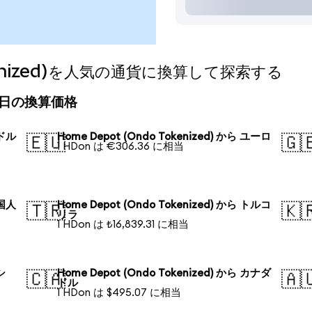
okenized)を人気の通貨に換算して探索する
d)の今日の換算価格
米ドル
Home Depot (Ondo Tokenized) から ユーロ
🇪🇺
🇬
1 HDon は €306.36 に相当
中国人
Home Depot (Ondo Tokenized) から トルコ
🇹🇷
🇰
リラ
1 HDon は ₺16,839.31 に相当
シ
Home Depot (Ondo Tokenized) から カナダ
🇨🇦
🇦
ドル
1 HDon は $495.07 に相当