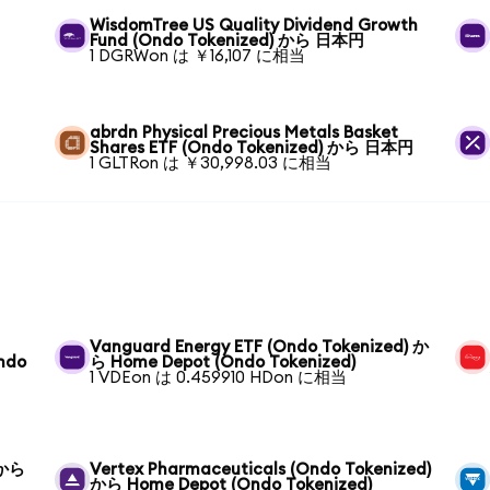
WisdomTree US Quality Dividend Growth
Fund (Ondo Tokenized) から 日本円
1 DGRWon は ￥16,107 に相当
abrdn Physical Precious Metals Basket
Shares ETF (Ondo Tokenized) から 日本円
1 GLTRon は ￥30,998.03 に相当
Vanguard Energy ETF (Ondo Tokenized) か
ndo
ら Home Depot (Ondo Tokenized)
1 VDEon は 0.459910 HDon に相当
 から
Vertex Pharmaceuticals (Ondo Tokenized)
から Home Depot (Ondo Tokenized)