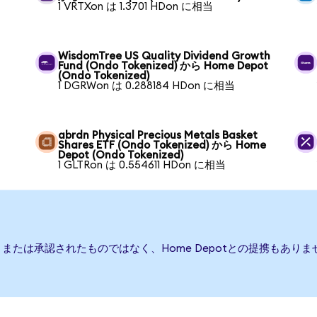
1 VRTXon は 1.3701 HDon に相当
WisdomTree US Quality Dividend Growth
Fund (Ondo Tokenized) から Home Depot
(Ondo Tokenized)
1 DGRWon は 0.288184 HDon に相当
abrdn Physical Precious Metals Basket
Shares ETF (Ondo Tokenized) から Home
Depot (Ondo Tokenized)
1 GLTRon は 0.554611 HDon に相当
援、または承認されたものではなく、Home Depotとの提携もあ