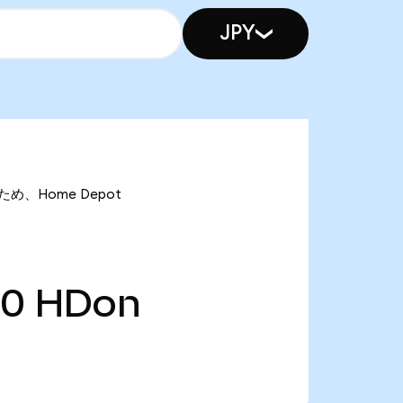
JPY
るため、Home Depot
20
HDon