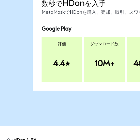
数秒でHDonを入手
MetaMaskでHDonを購入、売却、取引、
Google Play
評価
ダウンロード数
4.4
10M+
4