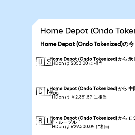
Home Depot (Ondo T
Home Depot (Ondo Tokenize
Home Depot (Ondo Tokenized) から 
🇺🇸
1 HDon は $353.00 に相当
Home Depot (Ondo Tokenized) から 
🇨🇳
民元
1 HDon は ￥2,381.89 に相当
Home Depot (Ondo Tokenized) から ロ
🇷🇺
ア・ルーブル
1 HDon は ₽29,300.09 に相当