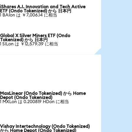
iShares A.I. Innovation and Tech Active
ETF (Ondo Tokenized) から 日本円
1 BAIon は ￥7,006.14 に相当
Global X Silver Miners ETF (Ondo
Tokenized) から 日本円
1 SILon は ￥12,579.39 に相当
MaxLinear (Ondo Tokenized) から Home
Depot (Ondo Tokenized)
1 MXLon は 0.200819 HDon に相当
Vishay Intertechnology (Ondo Tokenized)
から Home Depot (Ondo Tokenized)