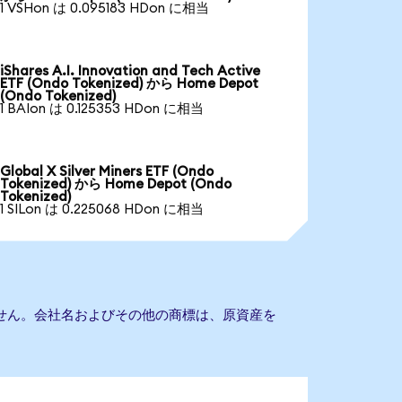
1 VSHon は 0.095183 HDon に相当
iShares A.I. Innovation and Tech Active
ETF (Ondo Tokenized) から Home Depot
(Ondo Tokenized)
1 BAIon は 0.125353 HDon に相当
Global X Silver Miners ETF (Ondo
Tokenized) から Home Depot (Ondo
Tokenized)
1 SILon は 0.225068 HDon に相当
りません。会社名およびその他の商標は、原資産を