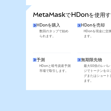
さらに統計を見る
MetaMaskでHDonを使用
HDonを購入
HDonを売却
数回のタップで始め
HDonを現金に交
られます。
ます。
予測
無期限先物
HDonと暗号資産予測
最大50倍のレバレ
市場で取引します。
ジでトークンをロ
グまたはショート
ます。