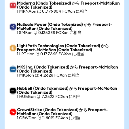
Moderna (Ondo Tokenized) から Freeport-McMoRan
(Ondo Tokenized)
1 MRNAon は 0.779804 FCXon に相当
NuScale Power (Ondo Tokenized) から Freeport-
McMoRan (Ondo Tokenized)
1 SMRon は 0.135388 FCXon に相当
LightPath Technologies (Ondo Tokenized) から
Freeport-McMoRan (Ondo Tokenized)
1 LPTHon は 0.177365 FCXon に相当
MKS Inc. (Ondo Tokenized) から Freeport-McMoRan
(Ondo Tokenized)
1 MKSIon は 4.2628 FCXon に相当
Hubbell (Ondo Tokenized) から Freeport-McMoRan
(Ondo Tokenized)
1 HUBBon は 7.3522 FCXon に相当
CrowdStrike (Ondo Tokenized) から Freeport-
McMoRan (Ondo Tokenized)
1 CRWDon は 11.8091 FCXon に相当