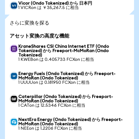
Vicor (Ondo Tokenized) から 日本円
1 VICRon は ￥35,267.5 に相当
さらに変換を探る
アセット変換の高度な機能
KraneShares CSI China Internet ETF (Ondo
Tokenized) から Freeport-McMoRan (Ondo
Tokenized)
1 KWEBon は 0.405733 FCXon に相当
Energy Fuels (Ondo Tokenized) から Freeport-
McMoRan (Ondo Tokenized)
1 UUUUon は 0.181950 FCXon に相当
Caterpillar (Ondo Tokenized) から Freeport-
McMoRan (Ondo Tokenized)
1 CATon は 12.5346 FCXon に相当
NextEra Energy (Ondo Tokenized) から Freeport-
McMoRan (Ondo Tokenized)
1 NEEon は 1.2206 FCXon に相当