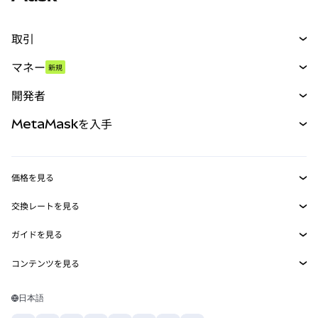
取引
スワップ
マネー
新規
予測
新規
購入
開発者
パーペチュアル
新規
カード
ドキュメントを表示
MetaMaskを入手
RWA
mUSD
新規
ダッシュボード
トランザクションシールド
収益化
Smart Accounts Kit
Agent Wallet
新規
価格を見る
埋め込みウォレット
Snaps
ビットコインの価格
交換レートを見る
MetaMask Connect
イーサリアムの価格
報酬
新規
BTC→USD
Solanaの価格
ガイドを見る
Snaps
セキュリティ
ETH→USD
BTCの購入
Shiba Inuの価格
USDT→INR
コンテンツを見る
Web3サービス
サポート
ETHの購入
Pepeの価格
ビットコインウォレット
BTC→USDT
SOLの購入
キャリア
Tetherの価格
Solanaウォレット
日本語
BTC→INR
PEPEの購入
お問い合わせ