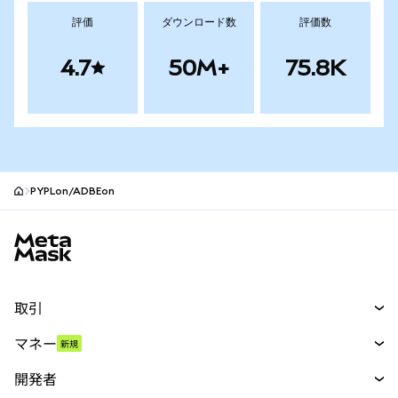
評価
ダウンロード数
評価数
4.7
50M+
75.8K
PYPLon/ADBEon
MetaMaskサイトフッター
取引
スワップ
マネー
新規
予測
新規
購入
開発者
パーペチュアル
新規
カード
ドキュメントを表示