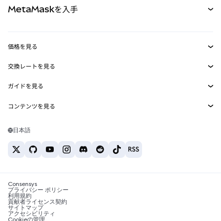
MetaMaskを入手
RWA
mUSD
新規
ダッシュボード
トランザクションシールド
収益化
Smart Accounts Kit
Agent Wallet
新規
価格を見る
埋め込みウォレット
Snaps
ビットコインの価格
交換レートを見る
MetaMask Connect
イーサリアムの価格
報酬
新規
BTC→USD
Solanaの価格
ガイドを見る
Snaps
セキュリティ
ETH→USD
BTCの購入
Shiba Inuの価格
USDT→INR
コンテンツを見る
Web3サービス
サポート
ETHの購入
Pepeの価格
ビットコインウォレット
BTC→USDT
SOLの購入
キャリア
Tetherの価格
Solanaウォレット
日本語
BTC→INR
PEPEの購入
お問い合わせ
USDCの価格
おすすめの暗号資産カード
ETH→USDT
USDTの購入
Chanlinkの価格
おすすめのモバイル暗号資産ウォレット
USDT→PHP
USDCの購入
Polymarketとは？
BTC→EUR
SHIBの購入
Consensys
税制関連ニュース
プライバシー ポリシー
利用規約
BNBの購入
貢献者ライセンス契約
暗号資産の購入方法は？
サイトマップ
アクセシビリティ
ビットコインを売るには？
Cookieの管理