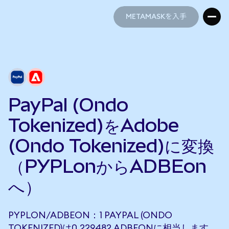
METAMASKを入手
METAMASKを入手
PayPal (Ondo
Tokenized)をAdobe
(Ondo Tokenized)に変換
（PYPLonからADBEon
へ）
PYPLON/ADBEON：1 PAYPAL (ONDO
TOKENIZED)は0.229482 ADBEONに相当します