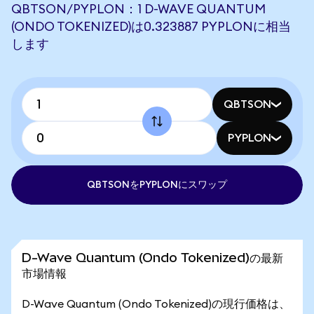
QBTSON/PYPLON：1 D-WAVE QUANTUM
(ONDO TOKENIZED)は0.323887 PYPLONに相当
します
QBTSON
PYPLON
QBTSONをPYPLONにスワップ
D-Wave Quantum (Ondo Tokenized)の最新
市場情報
D-Wave Quantum (Ondo Tokenized)の現行価格は、