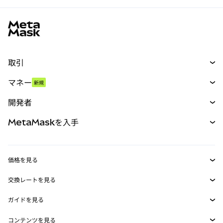
MetaMaskサイトフッター
取引
スワップ
マネー
新規
予測
新規
購入
開発者
パーペチュアル
新規
カード
ドキュメントを表示
MetaMaskを入手
RWA
mUSD
新規
ダッシュボード
トランザクションシールド
収益化
Smart Accounts Kit
Agent Wallet
新規
価格を見る
埋め込みウォレット
Snaps
ビットコインの価格
交換レートを見る
MetaMask Connect
イーサリアムの価格
報酬
新規
BTC→USD
Solanaの価格
ガイドを見る
Snaps
セキュリティ
ETH→USD
BTCの購入
Shiba Inuの価格
USDT→INR
コンテンツを見る
Web3サービス
サポート