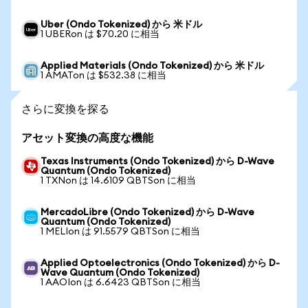
Uber (Ondo Tokenized) から 米ドル
1 UBERon は $70.20 に相当
Applied Materials (Ondo Tokenized) から 米ドル
1 AMATon は $532.38 に相当
さらに変換を探る
アセット変換の高度な機能
Texas Instruments (Ondo Tokenized) から D-Wave
Quantum (Ondo Tokenized)
1 TXNon は 14.6109 QBTSon に相当
MercadoLibre (Ondo Tokenized) から D-Wave
Quantum (Ondo Tokenized)
1 MELIon は 91.5579 QBTSon に相当
Applied Optoelectronics (Ondo Tokenized) から D-
Wave Quantum (Ondo Tokenized)
1 AAOIon は 6.6423 QBTSon に相当