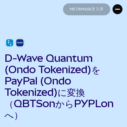
METAMASKを入手
METAMASKを入手
D-Wave Quantum
(Ondo Tokenized)を
PayPal (Ondo
Tokenized)に変換
（QBTSonからPYPLon
へ）