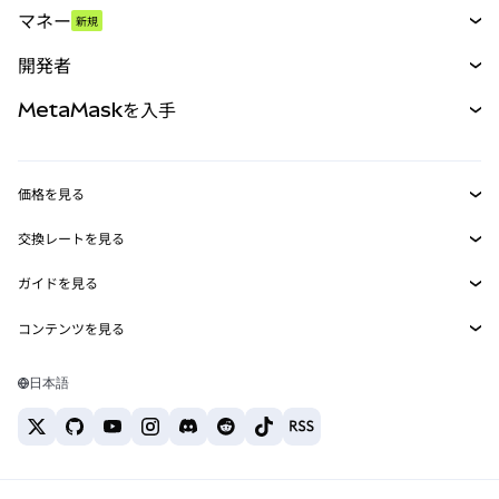
マネー
新規
予測
新規
購入
開発者
パーペチュアル
新規
カード
ドキュメントを表示
MetaMaskを入手
RWA
mUSD
新規
ダッシュボード
トランザクションシールド
収益化
Smart Accounts Kit
Agent Wallet
新規
価格を見る
埋め込みウォレット
Snaps
ビットコインの価格
交換レートを見る
MetaMask Connect
イーサリアムの価格
報酬
新規
BTC→USD
Solanaの価格
ガイドを見る
Snaps
セキュリティ
ETH→USD
BTCの購入
Shiba Inuの価格
USDT→INR
コンテンツを見る
Web3サービス
サポート
ETHの購入
Pepeの価格
ビットコインウォレット
BTC→USDT
SOLの購入
キャリア
Tetherの価格
Solanaウォレット
日本語
BTC→INR
PEPEの購入
お問い合わせ
USDCの価格
おすすめの暗号資産カード
ETH→USDT
USDTの購入
Chanlinkの価格
おすすめのモバイル暗号資産ウォレット
USDT→PHP
USDCの購入
Polymarketとは？
BTC→EUR