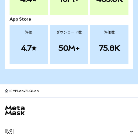
App Store
評価
ダウンロード数
評価数
4.7
50M+
75.8K
PYPLon/FLQLon
MetaMaskサイトフッター
取引
スワップ