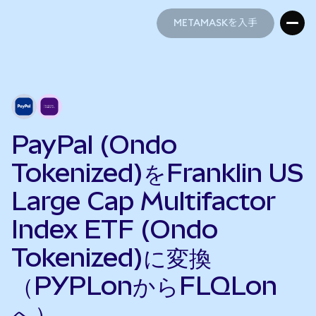
METAMASKを入手
METAMASKを入手
PayPal (Ondo
Tokenized)をFranklin US
Large Cap Multifactor
Index ETF (Ondo
Tokenized)に変換
（PYPLonからFLQLon
へ）