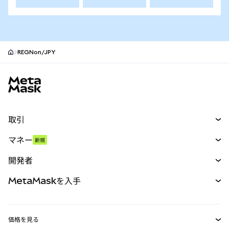
REGNon/JPY
MetaMaskサイトフッター
取引
スワップ
マネー
新規
予測
新規
購入
開発者
パーペチュアル
新規
カード
ドキュメントを表示
MetaMaskを入手
RWA
mUSD
新規
ダッシュボード
トランザクションシールド
収益化
Smart Accounts Kit
Agent Wallet
新規
価格を見る
埋め込みウォレット
Snaps
ビットコインの価格