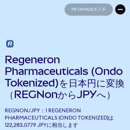
METAMASKを入手
METAMASKを入手
Regeneron
Pharmaceuticals (Ondo
Tokenized)を日本円に変換
（REGNonからJPYへ）
REGNON/JPY：1 REGENERON
PHARMACEUTICALS (ONDO TOKENIZED)は
122,283.0779 JPYに相当します