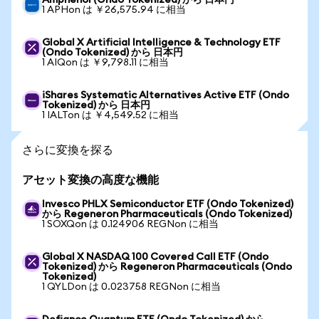
Amphenol (Ondo Tokenized) から 日本円
1 APHon は ￥26,575.94 に相当
Global X Artificial Intelligence & Technology ETF
(Ondo Tokenized) から 日本円
1 AIQon は ￥9,798.11 に相当
iShares Systematic Alternatives Active ETF (Ondo
Tokenized) から 日本円
1 IALTon は ￥4,549.52 に相当
さらに変換を探る
アセット変換の高度な機能
Invesco PHLX Semiconductor ETF (Ondo Tokenized)
から Regeneron Pharmaceuticals (Ondo Tokenized)
1 SOXQon は 0.124906 REGNon に相当
Global X NASDAQ 100 Covered Call ETF (Ondo
Tokenized) から Regeneron Pharmaceuticals (Ondo
Tokenized)
1 QYLDon は 0.023758 REGNon に相当