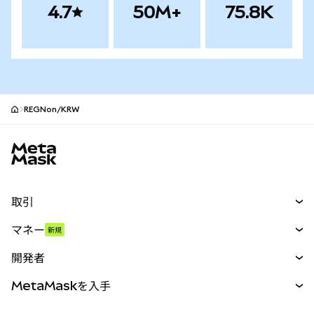
4.7
50M+
75.8K
REGNon/KRW
MetaMaskサイトフッター
取引
スワップ
マネー
新規
予測
新規
購入
開発者
パーペチュアル
新規
カード
ドキュメントを表示
MetaMaskを入手
RWA
mUSD
新規
ダッシュボード
トランザクションシールド