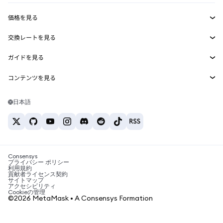
収益化
Smart Accounts Kit
Agent Wallet
新規
価格を見る
埋め込みウォレット
Snaps
ビットコインの価格
交換レートを見る
MetaMask Connect
イーサリアムの価格
報酬
新規
BTC→USD
Solanaの価格
ガイドを見る
Snaps
セキュリティ
ETH→USD
BTCの購入
Shiba Inuの価格
USDT→INR
コンテンツを見る
Web3サービス
サポート
ETHの購入
Pepeの価格
ビットコインウォレット
BTC→USDT
SOLの購入
キャリア
Tetherの価格
Solanaウォレット
日本語
BTC→INR
PEPEの購入
お問い合わせ
USDCの価格
おすすめの暗号資産カード
ETH→USDT
USDTの購入
Chanlinkの価格
おすすめのモバイル暗号資産ウォレット
USDT→PHP
USDCの購入
Polymarketとは？
BTC→EUR
SHIBの購入
Consensys
税制関連ニュース
プライバシー ポリシー
利用規約
BNBの購入
貢献者ライセンス契約
暗号資産の購入方法は？
サイトマップ
アクセシビリティ
ビットコインを売るには？
Cookieの管理
©2026 MetaMask • A Consensys Formation