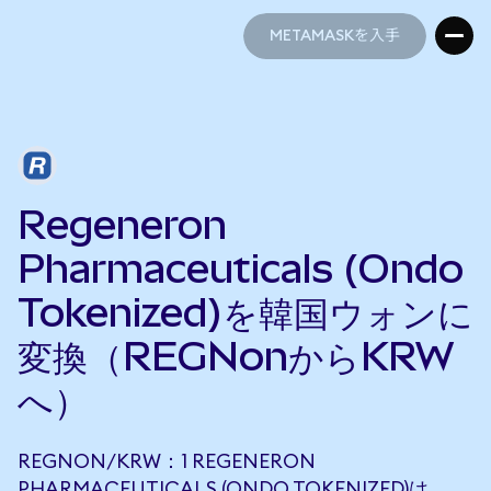
METAMASKを入手
METAMASKを入手
Regeneron
Pharmaceuticals (Ondo
Tokenized)を韓国ウォンに
変換（REGNonからKRW
へ）
REGNON/KRW：1 REGENERON
PHARMACEUTICALS (ONDO TOKENIZED)は