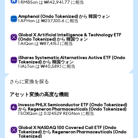
1 RMBSon は ₩142,941.77 に相当
Amphenol (Ondo Tokenized) から 韓国ウォン
1 APHon は ₩237,100.6 に相当
Global X Artificial Intelligence & Technology ETF
(Ondo Tokenized) から 韓国ウォン
1 AIQon は ₩87,415.1 に相当
iShares Systematic Alternatives Active ETF (Ondo
Tokenized) から 韓国ウォン
1 IALTon は ₩40,589.1 に相当
さらに変換を探る
アセット変換の高度な機能
Invesco PHLX Semiconductor ETF (Ondo Tokenized)
から Regeneron Pharmaceuticals (Ondo Tokenized)
1 SOXQon は 0.124529 REGNon に相当
Global X NASDAQ 100 Covered Call ETF (Ondo
Tokenized) から Regeneron Pharmaceuticals (Ondo
Tokenized)