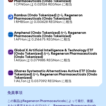
Pharmaceuticals (Ondo Tokenized)
1 CPNGon は 0.021126 REGNon に相当
Rambus (Ondo Tokenized) から Regeneron
Pharmaceuticals (Ondo Tokenized)
1 RMBSon は 0.130628 REGNon に相当
Amphenol (Ondo Tokenized) から Regeneron
Pharmaceuticals (Ondo Tokenized)
1 APHon は 0.216675 REGNon に相当
Global X Artificial Intelligence & Technology ETF
(Ondo Tokenized) から Regeneron Pharmaceuticals
(Ondo Tokenized)
1 AIQon は 0.079885 REGNon に相当
iShares Systematic Alternatives Active ETF (Ondo
Tokenized) から Regeneron Pharmaceuticals (Ondo
Tokenized)
1 IALTon は 0.037092 REGNon に相当
免責事項
この製品はRegeneron Pharmaceuticalsによって発行、後援、
または承認されたものではなく、Regeneron Pharmaceuticals