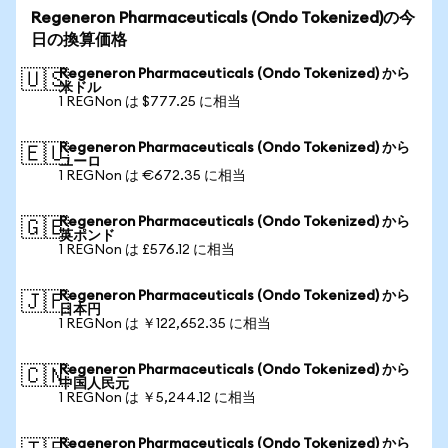
Regeneron Pharmaceuticals (Ondo Tokenized)の今
日の換算価格
Regeneron Pharmaceuticals (Ondo Tokenized) から
🇺🇸
米ドル
1 REGNon は $777.25 に相当
Regeneron Pharmaceuticals (Ondo Tokenized) から
🇪🇺
ユーロ
1 REGNon は €672.35 に相当
Regeneron Pharmaceuticals (Ondo Tokenized) から
🇬🇧
英ポンド
1 REGNon は £576.12 に相当
Regeneron Pharmaceuticals (Ondo Tokenized) から
🇯🇵
日本円
1 REGNon は ￥122,652.35 に相当
Regeneron Pharmaceuticals (Ondo Tokenized) から
🇨🇳
中国人民元
1 REGNon は ￥5,244.12 に相当
Regeneron Pharmaceuticals (Ondo Tokenized) から