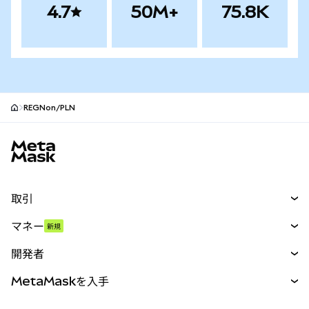
4.7
50M+
75.8K
REGNon/PLN
MetaMaskサイトフッター
取引
スワップ
マネー
新規
予測
新規
購入
開発者
パーペチュアル
新規
カード
ドキュメントを表示
MetaMaskを入手
RWA
mUSD
新規
ダッシュボード
トランザクションシールド