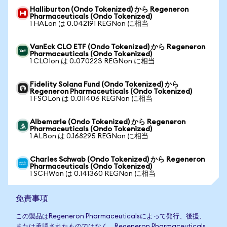
Halliburton (Ondo Tokenized) から Regeneron
Pharmaceuticals (Ondo Tokenized)
1 HALon は 0.042191 REGNon に相当
VanEck CLO ETF (Ondo Tokenized) から Regeneron
Pharmaceuticals (Ondo Tokenized)
1 CLOIon は 0.070223 REGNon に相当
Fidelity Solana Fund (Ondo Tokenized) から
Regeneron Pharmaceuticals (Ondo Tokenized)
1 FSOLon は 0.011406 REGNon に相当
Albemarle (Ondo Tokenized) から Regeneron
Pharmaceuticals (Ondo Tokenized)
1 ALBon は 0.168295 REGNon に相当
Charles Schwab (Ondo Tokenized) から Regeneron
Pharmaceuticals (Ondo Tokenized)
1 SCHWon は 0.141360 REGNon に相当
免責事項
この製品はRegeneron Pharmaceuticalsによって発行、後援、
または承認されたものではなく、Regeneron Pharmaceuticals