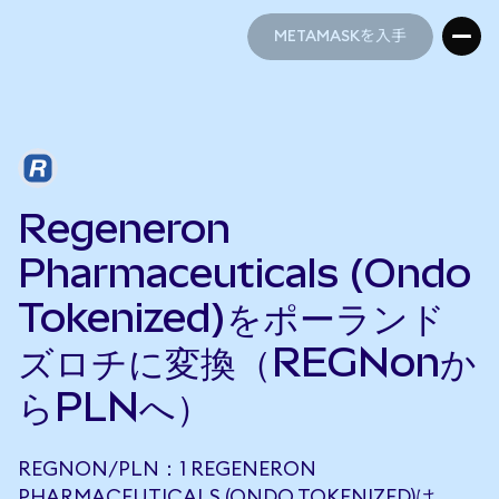
METAMASKを入手
METAMASKを入手
Regeneron
Pharmaceuticals (Ondo
Tokenized)をポーランド
ズロチに変換（REGNonか
らPLNへ）
REGNON/PLN：1 REGENERON
PHARMACEUTICALS (ONDO TOKENIZED)は