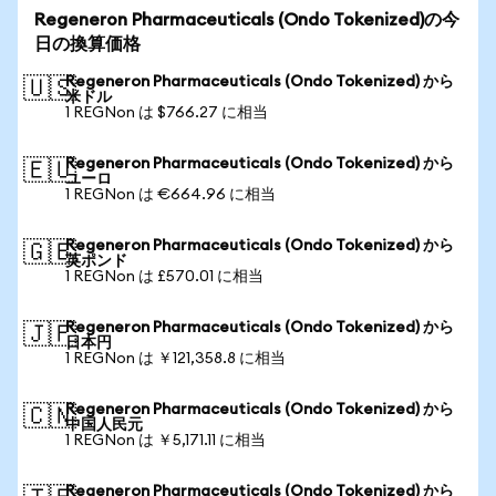
Regeneron Pharmaceuticals (Ondo Tokenized)の今
日の換算価格
Regeneron Pharmaceuticals (Ondo Tokenized) から
🇺🇸
米ドル
1 REGNon は $766.27 に相当
Regeneron Pharmaceuticals (Ondo Tokenized) から
🇪🇺
ユーロ
1 REGNon は €664.96 に相当
Regeneron Pharmaceuticals (Ondo Tokenized) から
🇬🇧
英ポンド
1 REGNon は £570.01 に相当
Regeneron Pharmaceuticals (Ondo Tokenized) から
🇯🇵
日本円
1 REGNon は ￥121,358.8 に相当
Regeneron Pharmaceuticals (Ondo Tokenized) から
🇨🇳
中国人民元
1 REGNon は ￥5,171.11 に相当
Regeneron Pharmaceuticals (Ondo Tokenized) から