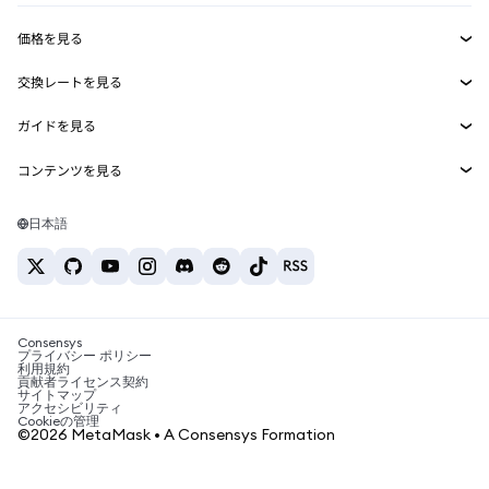
収益化
Smart Accounts Kit
Agent Wallet
新規
価格を見る
埋め込みウォレット
Snaps
ビットコインの価格
交換レートを見る
MetaMask Connect
イーサリアムの価格
報酬
新規
BTC→USD
Solanaの価格
ガイドを見る
Snaps
セキュリティ
ETH→USD
BTCの購入
Shiba Inuの価格
USDT→INR
コンテンツを見る
Web3サービス
サポート
ETHの購入
Pepeの価格
ビットコインウォレット
BTC→USDT
SOLの購入
キャリア
Tetherの価格
Solanaウォレット
日本語
BTC→INR
PEPEの購入
お問い合わせ
USDCの価格
おすすめの暗号資産カード
ETH→USDT
USDTの購入
Chanlinkの価格
おすすめのモバイル暗号資産ウォレット
USDT→PHP
USDCの購入
Polymarketとは？
BTC→EUR
SHIBの購入
Consensys
税制関連ニュース
プライバシー ポリシー
利用規約
BNBの購入
貢献者ライセンス契約
暗号資産の購入方法は？
サイトマップ
アクセシビリティ
ビットコインを売るには？
Cookieの管理
©2026 MetaMask • A Consensys Formation