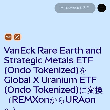
METAMASKを入手
METAMASKを入手
VanEck Rare Earth and
Strategic Metals ETF
(Ondo Tokenized)を
Global X Uranium ETF
(Ondo Tokenized)に変換
（REMXonからURAon
へ）