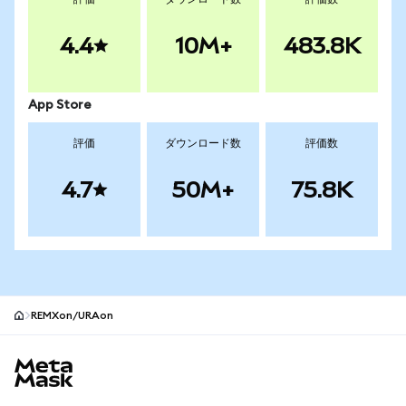
4.4
10M+
483.8K
App Store
評価
ダウンロード数
評価数
4.7
50M+
75.8K
REMXon/URAon
MetaMaskサイトフッター