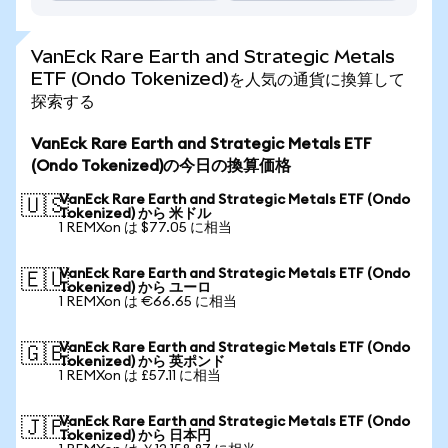
VanEck Rare Earth and Strategic Metals
ETF (Ondo Tokenized)を人気の通貨に換算して
探索する
VanEck Rare Earth and Strategic Metals ETF
(Ondo Tokenized)の今日の換算価格
VanEck Rare Earth and Strategic Metals ETF (Ondo
🇺🇸
Tokenized) から 米ドル
1 REMXon は $77.05 に相当
VanEck Rare Earth and Strategic Metals ETF (Ondo
🇪🇺
Tokenized) から ユーロ
1 REMXon は €66.65 に相当
VanEck Rare Earth and Strategic Metals ETF (Ondo
🇬🇧
Tokenized) から 英ポンド
1 REMXon は £57.11 に相当
VanEck Rare Earth and Strategic Metals ETF (Ondo
🇯🇵
Tokenized) から 日本円