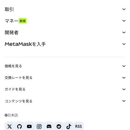
取引
スワップ
マネー
新規
予測
新規
購入
開発者
パーペチュアル
新規
カード
ドキュメントを表示
MetaMaskを入手
RWA
mUSD
新規
ダッシュボード
トランザクションシールド
収益化
Smart Accounts Kit
Agent Wallet
新規
価格を見る
埋め込みウォレット
Snaps
ビットコインの価格
交換レートを見る
MetaMask Connect
イーサリアムの価格
報酬
新規
BTC→USD
Solanaの価格
ガイドを見る
Snaps
セキュリティ
ETH→USD
BTCの購入
Shiba Inuの価格
USDT→INR
コンテンツを見る
Web3サービス
サポート
ETHの購入
Pepeの価格
ビットコインウォレット
BTC→USDT
SOLの購入
キャリア
Tetherの価格
Solanaウォレット
日本語
BTC→INR
PEPEの購入
お問い合わせ
USDCの価格
おすすめの暗号資産カード
ETH→USDT
USDTの購入