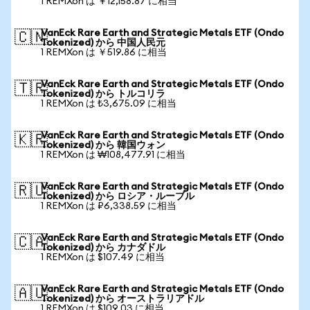
1 REMXon は ￥12,158.87 に相当
VanEck Rare Earth and Strategic Metals ETF (Ondo
🇨🇳
Tokenized) から 中国人民元
1 REMXon は ￥519.86 に相当
VanEck Rare Earth and Strategic Metals ETF (Ondo
🇹🇷
Tokenized) から トルコリラ
1 REMXon は ₺3,675.09 に相当
VanEck Rare Earth and Strategic Metals ETF (Ondo
🇰🇷
Tokenized) から 韓国ウォン
1 REMXon は ₩108,477.91 に相当
VanEck Rare Earth and Strategic Metals ETF (Ondo
🇷🇺
Tokenized) から ロシア・ルーブル
1 REMXon は ₽6,338.59 に相当
VanEck Rare Earth and Strategic Metals ETF (Ondo
🇨🇦
Tokenized) から カナダドル
1 REMXon は $107.49 に相当
VanEck Rare Earth and Strategic Metals ETF (Ondo
🇦🇺
Tokenized) から オーストラリアドル
1 REMXon は $109.03 に相当