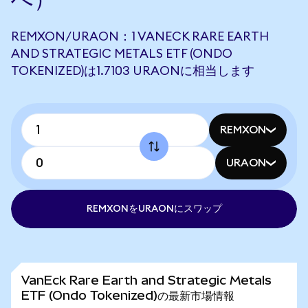
REMXON/URAON：1 VANECK RARE EARTH
AND STRATEGIC METALS ETF (ONDO
TOKENIZED)は1.7103 URAONに相当します
REMXON
URAON
REMXONをURAONにスワップ
VanEck Rare Earth and Strategic Metals
ETF (Ondo Tokenized)の最新市場情報