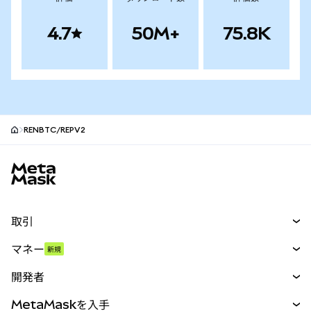
4.7
50M+
75.8K
RENBTC/REPV2
MetaMaskサイトフッター
取引
スワップ
マネー
新規
予測
新規
購入
開発者
パーペチュアル
新規
カード
ドキュメントを表示
MetaMaskを入手
RWA