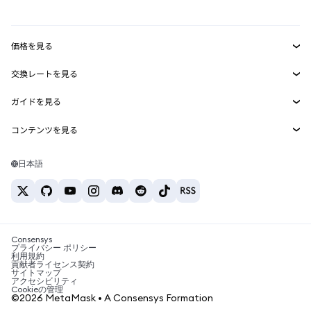
mUSD
新規
ダッシュボード
トランザクションシールド
収益化
Smart Accounts Kit
Agent Wallet
新規
価格を見る
埋め込みウォレット
Snaps
ビットコインの価格
交換レートを見る
MetaMask Connect
イーサリアムの価格
報酬
新規
BTC→USD
Solanaの価格
ガイドを見る
Snaps
セキュリティ
ETH→USD
BTCの購入
Shiba Inuの価格
USDT→INR
コンテンツを見る
Web3サービス
サポート
ETHの購入
Pepeの価格
ビットコインウォレット
BTC→USDT
SOLの購入
キャリア
Tetherの価格
Solanaウォレット
日本語
BTC→INR
PEPEの購入
お問い合わせ
USDCの価格
おすすめの暗号資産カード
ETH→USDT
USDTの購入
Chanlinkの価格
おすすめのモバイル暗号資産ウォレット
USDT→PHP
USDCの購入
Polymarketとは？
BTC→EUR
SHIBの購入
Consensys
税制関連ニュース
プライバシー ポリシー
利用規約
BNBの購入
貢献者ライセンス契約
暗号資産の購入方法は？
サイトマップ
アクセシビリティ
ビットコインを売るには？
Cookieの管理
©2026 MetaMask • A Consensys Formation