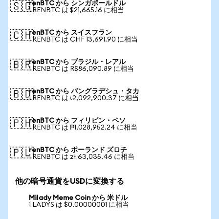
renBTC から シンガポールドル
🇸🇬
1 RENBTC は $21,665.16 に相当
renBTC から スイスフラン
🇨🇭
1 RENBTC は CHF 13,691.90 に相当
renBTC から ブラジル・レアル
🇧🇷
1 RENBTC は R$86,090.89 に相当
renBTC から バングラデシュ・タカ
🇧🇩
1 RENBTC は ৳2,092,900.37 に相当
renBTC から フィリピン・ペソ
🇵🇭
1 RENBTC は ₱1,028,952.24 に相当
renBTC から ポーランド ズロチ
🇵🇱
1 RENBTC は zł 63,035.46 に相当
他の暗号通貨をUSDに変換する
Milady Meme Coin から 米ドル
1 LADYS は $0.00000001 に相当