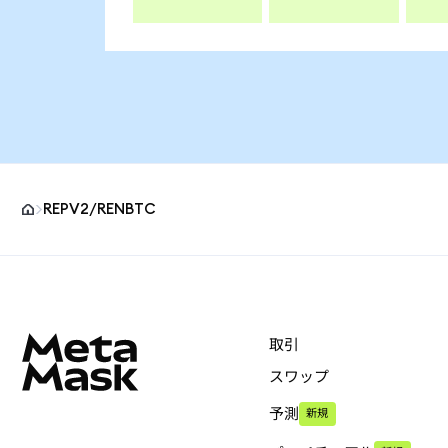
REPV2/RENBTC
MetaMaskサイトフッター
取引
スワップ
予測
新規