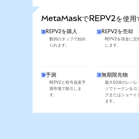
さらに統計を見る
MetaMaskでREPV2を使
REPV2を購入
REPV2を売却
数回のタップで始め
REPV2を現金に交
られます。
します。
予測
無期限先物
REPV2と暗号資産予
最大50倍のレバレ
測市場で取引しま
ジでトークンをロ
す。
グまたはショート
ます。