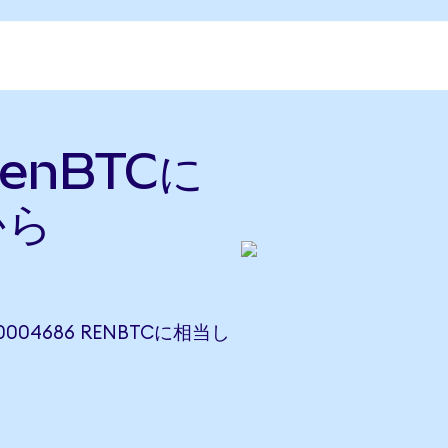
renBTCに
から
00004686 RENBTCに相当し