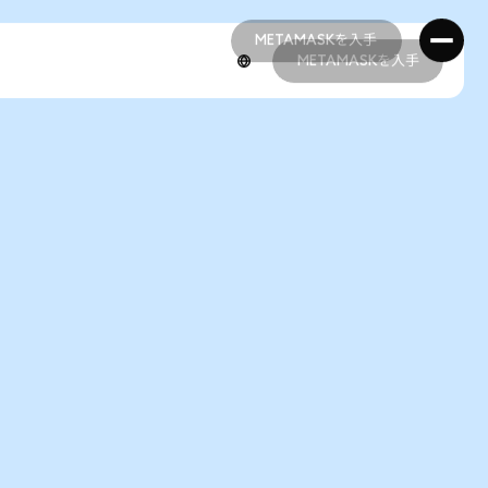
METAMASKを入手
METAMASKを入手
METAMASKを入手
METAMASKを入手