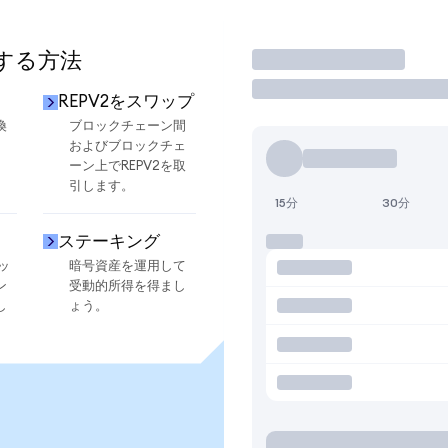
用する方法
取引
REPV2をスワップ
換
ブロックチェーン間
およびブロックチェ
ーン上でREPV2を取
引します。
15分
30分
ステーキング
ッ
暗号資産を運用して
ン
受動的所得を得まし
し
ょう。