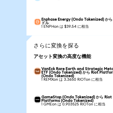
Enphase Energy (Ondo Tokenized) か
ドル
1 ENPHon は $39.54 に相当
さらに変換を探る
アセット変換の高度な機能
VanEck Rare Earth and Strategic Meta
ETF (Ondo Tokenized) から Riot Platfo
(Ondo Tokenized)
1 REMXon は 3.3650 RIOTon に相当
GameStop (Ondo Tokenized) から Riot
Platforms (Ondo Tokenized)
1 GMEon は 0.903525 RIOTon に相当