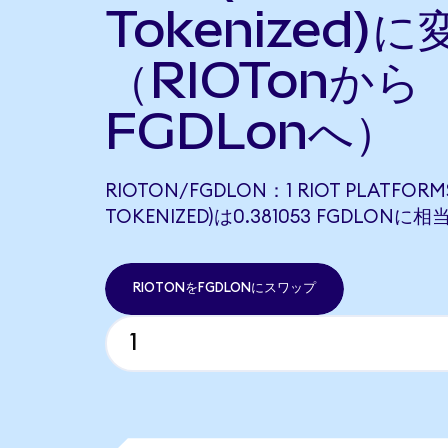
Tokenized)に
（RIOTonから
FGDLonへ）
RIOTON/FGDLON：1 RIOT PLATFORM
TOKENIZED)は0.381053 FGDLONに
RIOTONをFGDLONにスワップ