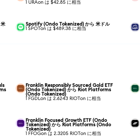
1 URAon は $42.85 に相当
ら 米
Spotify (Ondo Tokenized) から 米ドル
1 SPOTon は $489.38 に相当
ls
Franklin Responsibly Sourced Gold ETF
rms
(Ondo Tokenized) から Riot Platforms
(Ondo Tokenized)
1 FGDLon は 2.6243 RIOTon に相当
Franklin Focused Growth ETF (Ondo
Tokenized) から Riot Platforms (Ondo
Tokenized)
1 FFOGon は 2.3205 RIOTon に相当