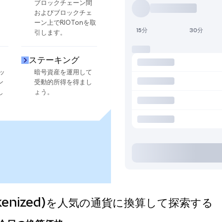
ブロックチェーン間
およびブロックチェ
ーン上でRIOTonを取
15分
30分
引します。
ステーキング
ッ
暗号資産を運用して
ン
受動的所得を得まし
し
ょう。
o Tokenized)を人気の通貨に換算して探索する