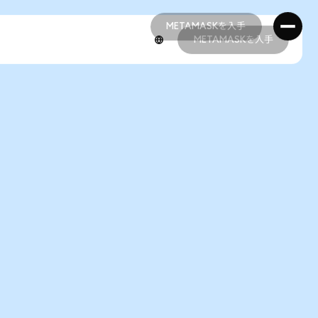
METAMASKを入手
METAMASKを入手
METAMASKを入手
METAMASKを入手