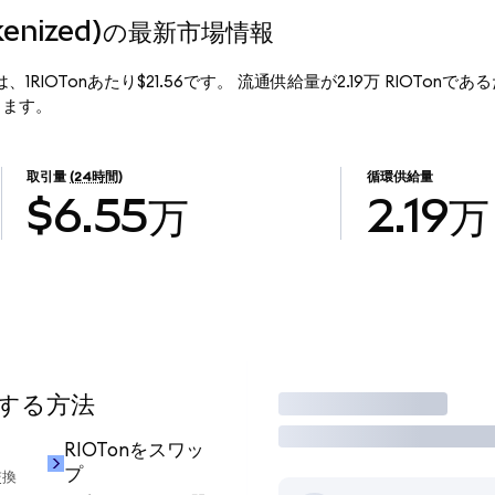
Tokenized)の最新市場情報
行価格は、1RIOTonあたり$21.56です。 流通供給量が2.19万 RIOTonであるた
なります。
取引量
(24時間)
循環供給量
$6.55万
2.19万
用する方法
取引
RIOTonをスワッ
プ
交換