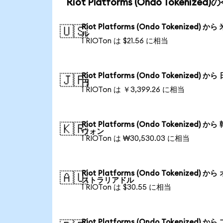
Riot Platforms (Ondo Tokeni
Riot Platforms (Ondo Tokenized) から
🇺🇸
ル
1 RIOTon は $21.56 に相当
Riot Platforms (Ondo Tokenized) から
🇯🇵
円
1 RIOTon は ￥3,399.26 に相当
Riot Platforms (Ondo Tokenized) から
🇰🇷
ウォン
1 RIOTon は ₩30,530.03 に相当
Riot Platforms (Ondo Tokenized) から
🇦🇺
ストラリアドル
1 RIOTon は $30.55 に相当
Riot Platforms (Ondo Tokenized) から