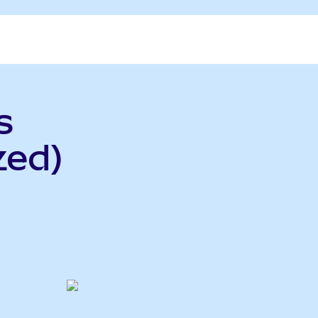
s
zed)