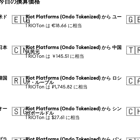
zed)の今日の換算価格
 米ド
Riot Platforms (Ondo Tokenized) から ユー
🇪🇺
🇬
ロ
1 RIOTon は €18.66 に相当
 日本
Riot Platforms (Ondo Tokenized) から 中国
🇨🇳
🇹
人民元
1 RIOTon は ￥145.51 に相当
 韓国
Riot Platforms (Ondo Tokenized) から ロシ
🇷🇺
🇨
ア・ルーブル
1 RIOTon は ₽1,745.82 に相当
 オー
Riot Platforms (Ondo Tokenized) から シン
🇸🇬
🇨
ガポールドル
1 RIOTon は $27.61 に相当
 ブラ
Riot Platforms (Ondo Tokenized) から バン