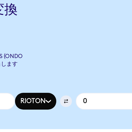
変換
S (ONDO
相当します
RIOTON