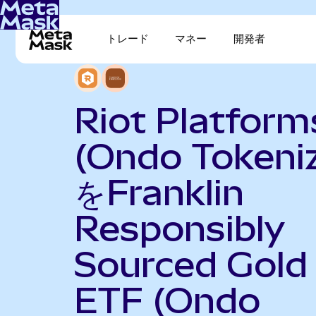
トレード
マネー
開発者
Riot Platform
(Ondo Tokeni
をFranklin
Responsibly
Sourced Gold
ETF (Ondo