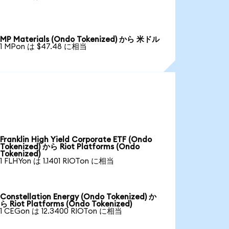
MP Materials (Ondo Tokenized) から 米ドル
1 MPon は $47.48 に相当
Franklin High Yield Corporate ETF (Ondo
Tokenized) から Riot Platforms (Ondo
Tokenized)
1 FLHYon は 1.1401 RIOTon に相当
Constellation Energy (Ondo Tokenized) か
ら Riot Platforms (Ondo Tokenized)
1 CEGon は 12.3400 RIOTon に相当