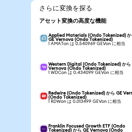
さらに変換を探る
アセット変換の高度な機能
Applied Materials (Ondo Tokenized) 
GE Vernova (Ondo Tokenized)
1 AMATon は 0.540969 GEVon に相当
Western Digital (Ondo Tokenized) から
Vernova (Ondo Tokenized)
1 WDCon は 0.434099 GEVon に相当
Redwire (Ondo Tokenized) から GE Ver
(Ondo Tokenized)
1 RDWon は 0.013499 GEVon に相当
Franklin Focused Growth ETF (Ondo
Tokenized) から GE Vernova (Ondo