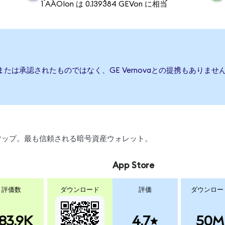
1 AAOIon は 0.139384 GEVon に相当
援、または承認されたものではなく、GE Vernovaとの提携もあり
、スワップ。最も信頼される暗号資産ウォレット。
App Store
評価数
ダウンロード
評価
ダウンロー
83.9K
4.7
50M