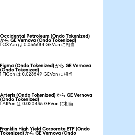
Occidental Petroleum (Ondo Tokenized)
から GE Vernova (Ondo Tokenized)
1 OXYon は 0.056684 GEVon に相当
Figma (Ondo Tokenized) から GE Vernova
(Ondo Tokenized)
1 FIGon は 0.023849 GEVon に相当
Arteris (Ondo Tokenized) から GE Vernova
(Ondo Tokenized)
1 AIPon は 0.030488 GEVon に相当
Franklin High Yield Corporate ETF (Ondo
Tokenized) から GE Vernova (Ondo