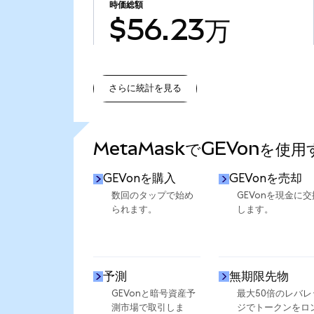
時価総額
$56.23万
さらに統計を見る
さらに統計を見る
MetaMaskでGEVonを使
GEVonを購入
GEVonを売却
数回のタップで始め
GEVonを現金に交
られます。
します。
予測
無期限先物
GEVonと暗号資産予
最大50倍のレバレ
測市場で取引しま
ジでトークンをロ