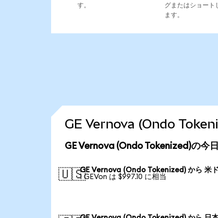
す。
グまたはショート
ます。
GE Vernova (Ondo T
GE Vernova (Ondo Tokenized
GE Vernova (Ondo Tokenized) から 米
🇺🇸
1 GEVon は $997.10 に相当
GE Vernova (Ondo Tokenized) から 日