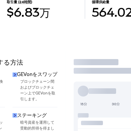
取引量
(24時間)
循環供給量
$6.83万
564.0
用する方法
取引
GEVonをスワップ
換
ブロックチェーン間
およびブロックチェ
ーン上でGEVonを取
引します。
15分
30分
ステーキング
ッ
暗号資産を運用して
ン
受動的所得を得まし