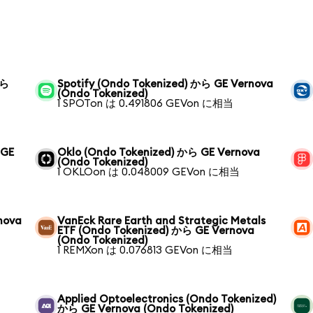
から
Spotify (Ondo Tokenized) から GE Vernova
(Ondo Tokenized)
1 SPOTon は 0.491806 GEVon に相当
 GE
Oklo (Ondo Tokenized) から GE Vernova
(Ondo Tokenized)
1 OKLOon は 0.048009 GEVon に相当
nova
VanEck Rare Earth and Strategic Metals
ETF (Ondo Tokenized) から GE Vernova
(Ondo Tokenized)
1 REMXon は 0.076813 GEVon に相当
Applied Optoelectronics (Ondo Tokenized)
から GE Vernova (Ondo Tokenized)