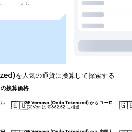
し
ょう。
okenized)を人気の通貨に換算して探索する
)の今日の換算価格
ドル
GE Vernova (Ondo Tokenized) から ユーロ
🇪🇺
🇬
1 GEVon は €862.52 に相当
本円
GE Vernova (Ondo Tokenized) から 中国人