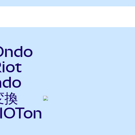
Ondo
iot
ndo
変換
IOTon