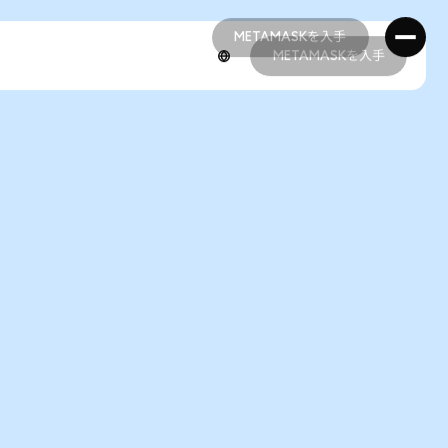
METAMASKを入手
METAMASKを入手
METAMASKを入手
METAMASKを入手