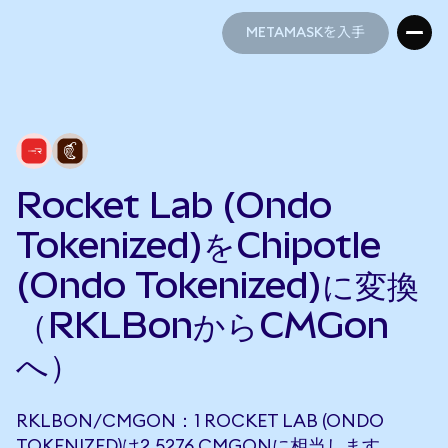
METAMASKを入手
METAMASKを入手
Rocket Lab (Ondo
Tokenized)をChipotle
(Ondo Tokenized)に変換
（RKLBonからCMGon
へ）
RKLBON/CMGON：1 ROCKET LAB (ONDO
TOKENIZED)は2.5276 CMGONに相当します