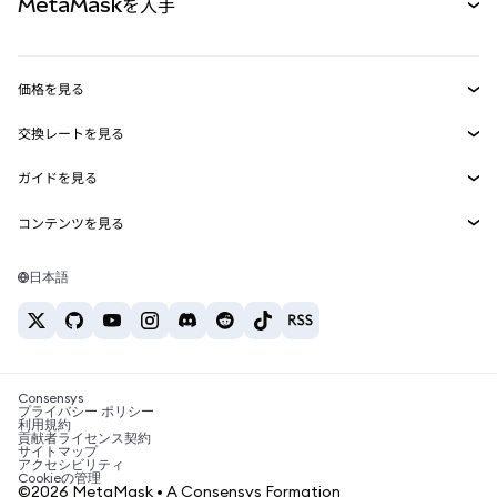
MetaMaskを入手
RWA
mUSD
新規
ダッシュボード
トランザクションシールド
収益化
Smart Accounts Kit
Agent Wallet
新規
価格を見る
埋め込みウォレット
Snaps
ビットコインの価格
交換レートを見る
MetaMask Connect
イーサリアムの価格
報酬
新規
BTC→USD
Solanaの価格
ガイドを見る
Snaps
セキュリティ
ETH→USD
BTCの購入
Shiba Inuの価格
USDT→INR
コンテンツを見る
Web3サービス
サポート
ETHの購入
Pepeの価格
ビットコインウォレット
BTC→USDT
SOLの購入
キャリア
Tetherの価格
Solanaウォレット
日本語
BTC→INR
PEPEの購入
お問い合わせ
USDCの価格
おすすめの暗号資産カード
ETH→USDT
USDTの購入
Chanlinkの価格
おすすめのモバイル暗号資産ウォレット
USDT→PHP
USDCの購入
Polymarketとは？
BTC→EUR
SHIBの購入
Consensys
税制関連ニュース
プライバシー ポリシー
利用規約
BNBの購入
貢献者ライセンス契約
暗号資産の購入方法は？
サイトマップ
アクセシビリティ
ビットコインを売るには？
Cookieの管理
©2026 MetaMask • A Consensys Formation