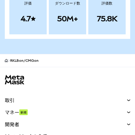
評価
ダウンロード数
評価数
4.7
50M+
75.8K
RKLBon/CMGon
MetaMaskサイトフッター
取引
スワップ
マネー
新規
予測
新規
購入
開発者
パーペチュアル
新規
カード
ドキュメントを表示