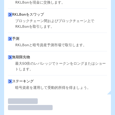
RKLBonを現金に交換します。
RKLBonをスワップ
ブロックチェーン間およびブロックチェーン上で
RKLBonを取引します。
予測
RKLBonと暗号資産予測市場で取引します。
無期限先物
最大50倍のレバレッジでトークンをロングまたはショー
トします。
ステーキング
暗号資産を運用して受動的所得を得ましょう。
取引