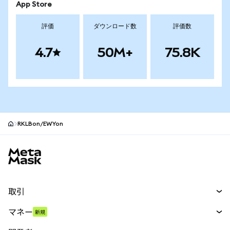
App Store
評価
ダウンロード数
評価数
4.7
50M+
75.8K
RKLBon/EWYon
MetaMaskサイトフッター
取引
スワップ
マネー
新規
予測
新規
購入