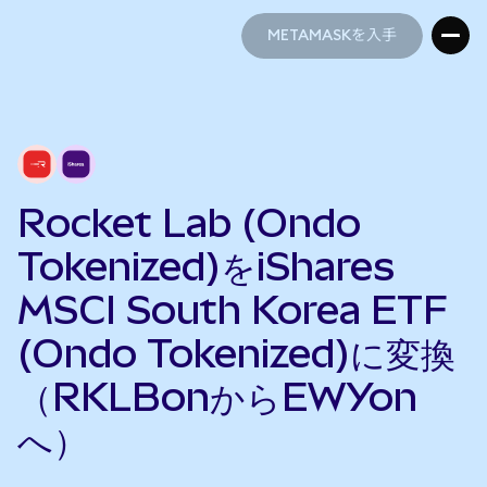
METAMASKを入手
METAMASKを入手
Rocket Lab (Ondo
Tokenized)をiShares
MSCI South Korea ETF
(Ondo Tokenized)に変換
（RKLBonからEWYon
へ）