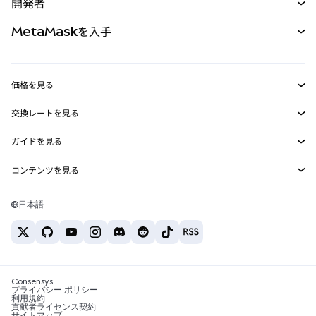
開発者
パーペチュアル
新規
カード
ドキュメントを表示
MetaMaskを入手
RWA
mUSD
新規
ダッシュボード
トランザクションシールド
収益化
Smart Accounts Kit
Agent Wallet
新規
価格を見る
埋め込みウォレット
Snaps
ビットコインの価格
交換レートを見る
MetaMask Connect
イーサリアムの価格
報酬
新規
BTC→USD
Solanaの価格
ガイドを見る
Snaps
セキュリティ
ETH→USD
BTCの購入
Shiba Inuの価格
USDT→INR
コンテンツを見る
Web3サービス
サポート
ETHの購入
Pepeの価格
ビットコインウォレット
BTC→USDT
SOLの購入
キャリア
Tetherの価格
Solanaウォレット
日本語
BTC→INR
PEPEの購入
お問い合わせ
USDCの価格
おすすめの暗号資産カード
ETH→USDT
USDTの購入
Chanlinkの価格
おすすめのモバイル暗号資産ウォレット
USDT→PHP
USDCの購入
Polymarketとは？
BTC→EUR
SHIBの購入
Consensys
税制関連ニュース
プライバシー ポリシー
利用規約
BNBの購入
貢献者ライセンス契約
暗号資産の購入方法は？
サイトマップ