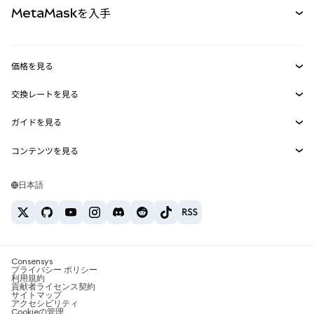
MetaMaskを入手
RWA
mUSD
新規
ダッシュボード
トランザクションシールド
収益化
Smart Accounts Kit
Agent Wallet
新規
価格を見る
埋め込みウォレット
Snaps
ビットコインの価格
交換レートを見る
MetaMask Connect
イーサリアムの価格
報酬
新規
BTC→USD
Solanaの価格
ガイドを見る
Snaps
セキュリティ
ETH→USD
BTCの購入
Shiba Inuの価格
USDT→INR
コンテンツを見る
Web3サービス
サポート
ETHの購入
Pepeの価格
ビットコインウォレット
BTC→USDT
SOLの購入
キャリア
Tetherの価格
Solanaウォレット
日本語
BTC→INR
PEPEの購入
お問い合わせ
USDCの価格
おすすめの暗号資産カード
ETH→USDT
USDTの購入
Chanlinkの価格
おすすめのモバイル暗号資産ウォレット
USDT→PHP
USDCの購入
Polymarketとは？
BTC→EUR
SHIBの購入
Consensys
税制関連ニュース
プライバシー ポリシー
利用規約
BNBの購入
貢献者ライセンス契約
暗号資産の購入方法は？
サイトマップ
アクセシビリティ
ビットコインを売るには？
Cookieの管理