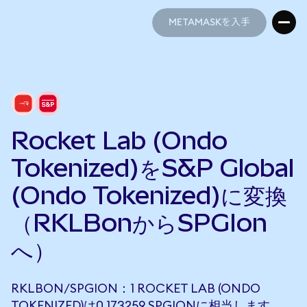
METAMASKを入手
METAMASKを入手
Rocket Lab (Ondo
Tokenized)をS&P Global
(Ondo Tokenized)に変換
（RKLBonからSPGIon
へ）
RKLBON/SPGION：1 ROCKET LAB (ONDO
TOKENIZED)は0.173259 SPGIONに相当します