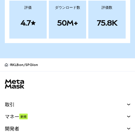
評価
ダウンロード数
評価数
4.7
50M+
75.8K
RKLBon/SPGIon
MetaMaskサイトフッター
取引
スワップ
マネー
新規
予測
新規
購入
開発者
パーペチュアル
新規
カード
ドキュメントを表示