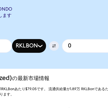
(ONDO
当します
RKLBON
enized)の最新市場情報
格は、1RKLBonあたり$79.05です。 流通供給量が1.89万 RKLBonであるた
となります。