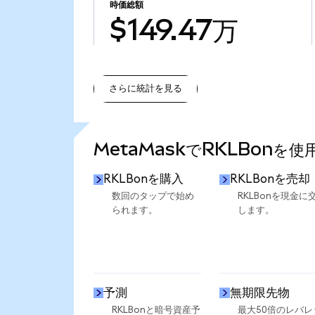
時価総額
$149.47万
さらに統計を見る
さらに統計を見る
MetaMaskでRKLBonを
RKLBonを購入
RKLBonを売却
数回のタップで始め
RKLBonを現金に
られます。
します。
予測
無期限先物
RKLBonと暗号資産予
最大50倍のレバレ