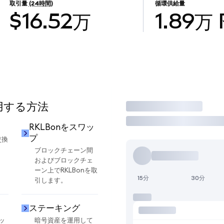
取引量
(24時間)
循環供給量
$16.52万
1.89万
使用する方法
取引
RKLBonをスワッ
プ
交換
ブロックチェーン間
およびブロックチェ
ーン上でRKLBonを取
15分
30分
引します。
ステーキング
ッ
暗号資産を運用して