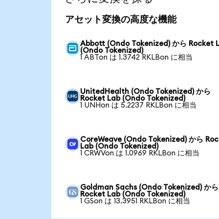
アセット変換の高度な機能
Abbott (Ondo Tokenized) から Rocket 
(Ondo Tokenized)
1 ABTon は 1.3742 RKLBon に相当
UnitedHealth (Ondo Tokenized) から
Rocket Lab (Ondo Tokenized)
1 UNHon は 5.2237 RKLBon に相当
CoreWeave (Ondo Tokenized) から Roc
Lab (Ondo Tokenized)
1 CRWVon は 1.0969 RKLBon に相当
Goldman Sachs (Ondo Tokenized) から
Rocket Lab (Ondo Tokenized)
1 GSon は 13.3951 RKLBon に相当