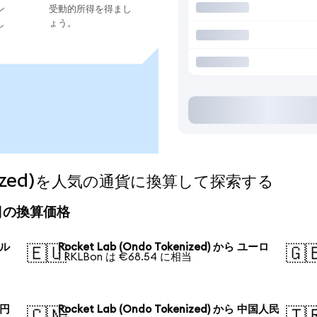
ン
受動的所得を得まし
し
ょう。
okenized)を人気の通貨に換算して探索する
)の今日の換算価格
ドル
Rocket Lab (Ondo Tokenized) から ユーロ
🇪🇺
🇬
1 RKLBon は €68.54 に相当
本円
Rocket Lab (Ondo Tokenized) から 中国人民
🇨🇳
🇹