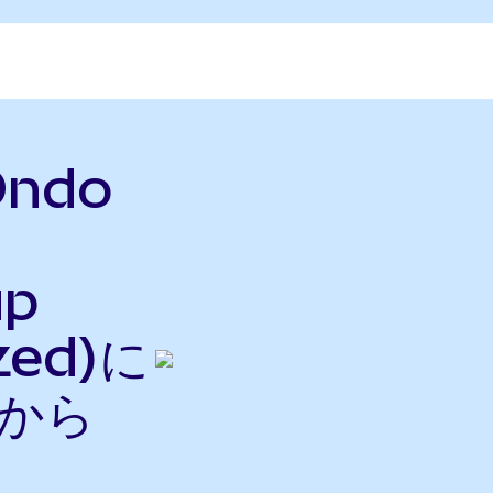
Ondo
up
zed)に
nから