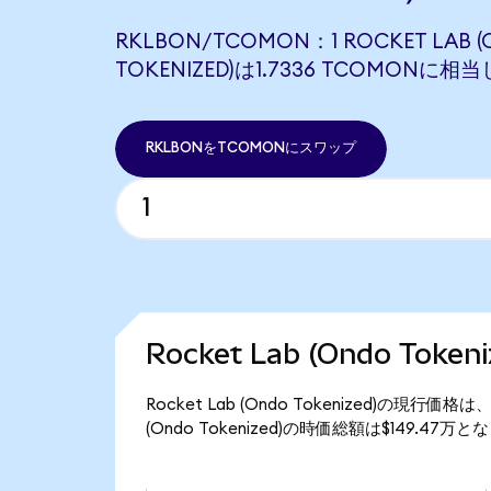
RKLBON/TCOMON：1 ROCKET LAB 
TOKENIZED)は1.7336 TCOMONに相
RKLBONをTCOMONにスワップ
Rocket Lab (Ondo Tok
Rocket Lab (Ondo Tokenized)の現行価
(Ondo Tokenized)の時価総額は$149.47万