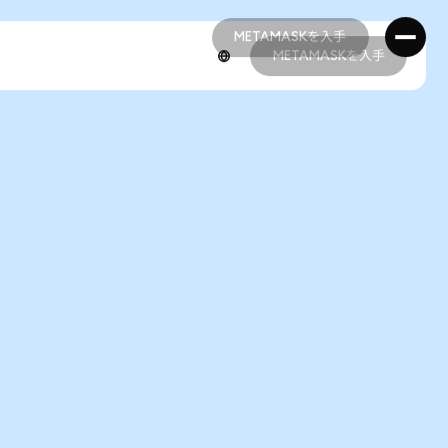
METAMASKを入手
METAMASKを入手
METAMASKを入手
METAMASKを入手