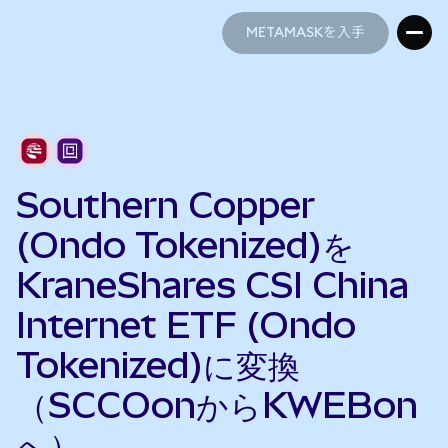
METAMASKを入手
METAMASKを入手
Southern Copper
(Ondo Tokenized)を
KraneShares CSI China
Internet ETF (Ondo
Tokenized)に変換
（SCCOonからKWEBon
へ）