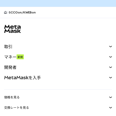
SCCOon/KWEBon
MetaMaskサイトフッター
取引
スワップ
マネー
新規
予測
新規
購入
開発者
パーペチュアル
新規
カード
ドキュメントを表示
MetaMaskを入手
RWA
mUSD
新規
ダッシュボード
トランザクションシールド
収益化
Smart Accounts Kit
Agent Wallet
新規
価格を見る
埋め込みウォレット
Snaps
ビットコインの価格
交換レートを見る
MetaMask Connect
イーサリアムの価格
報酬
新規
BTC→USD