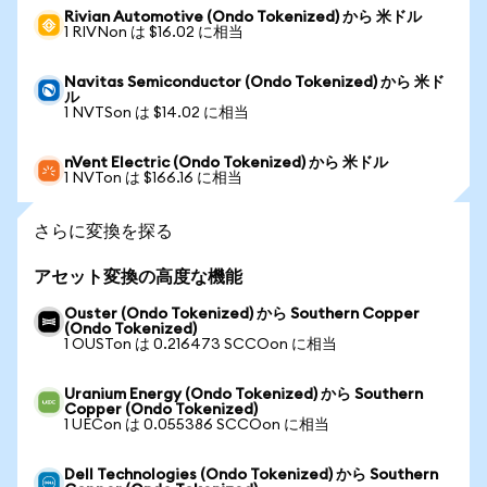
Rivian Automotive (Ondo Tokenized) から 米ドル
1 RIVNon は $16.02 に相当
Navitas Semiconductor (Ondo Tokenized) から 米ド
ル
1 NVTSon は $14.02 に相当
nVent Electric (Ondo Tokenized) から 米ドル
1 NVTon は $166.16 に相当
さらに変換を探る
アセット変換の高度な機能
Ouster (Ondo Tokenized) から Southern Copper
(Ondo Tokenized)
1 OUSTon は 0.216473 SCCOon に相当
Uranium Energy (Ondo Tokenized) から Southern
Copper (Ondo Tokenized)
1 UECon は 0.055386 SCCOon に相当
Dell Technologies (Ondo Tokenized) から Southern