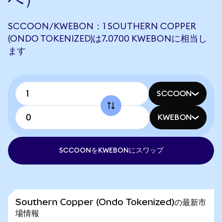
SCCOON/KWEBON：1 SOUTHERN COPPER
(ONDO TOKENIZED)は7.0700 KWEBONに相当し
ます
SCCOON
KWEBON
SCCOONをKWEBONにスワップ
Southern Copper (Ondo Tokenized)の最新市
場情報