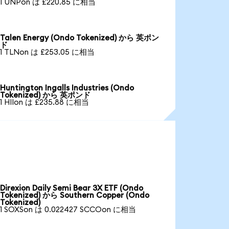
1 UNPon は £220.85 に相当
Talen Energy (Ondo Tokenized) から 英ポン
ド
1 TLNon は £253.05 に相当
Huntington Ingalls Industries (Ondo
Tokenized) から 英ポンド
1 HIIon は £235.88 に相当
Direxion Daily Semi Bear 3X ETF (Ondo
Tokenized) から Southern Copper (Ondo
Tokenized)
1 SOXSon は 0.022427 SCCOon に相当