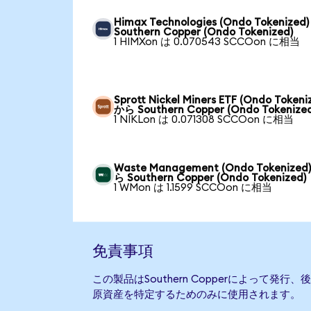
Himax Technologies (Ondo Tokenized
Southern Copper (Ondo Tokenized)
1 HIMXon は 0.070543 SCCOon に相当
Sprott Nickel Miners ETF (Ondo Tokeni
から Southern Copper (Ondo Tokenized
1 NIKLon は 0.071308 SCCOon に相当
Waste Management (Ondo Tokenized
ら Southern Copper (Ondo Tokenized)
1 WMon は 1.1599 SCCOon に相当
免責事項
この製品はSouthern Copperによって発
原資産を特定するためのみに使用されます。