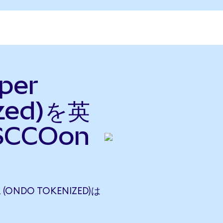
per
ized)を英
CCOon
 (ONDO TOKENIZED)は