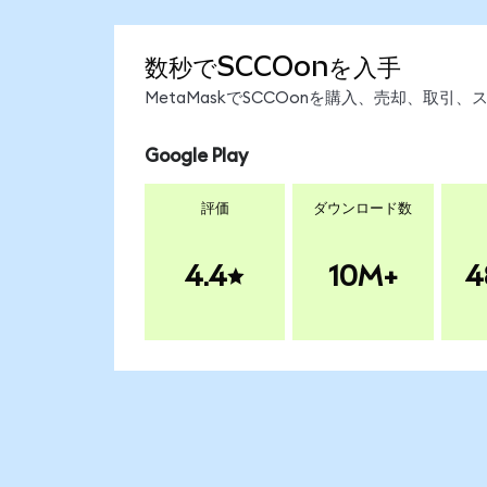
数秒でSCCOonを入手
MetaMaskでSCCOonを購入、売却、取
Google Play
評価
ダウンロード数
4.4
10M+
4