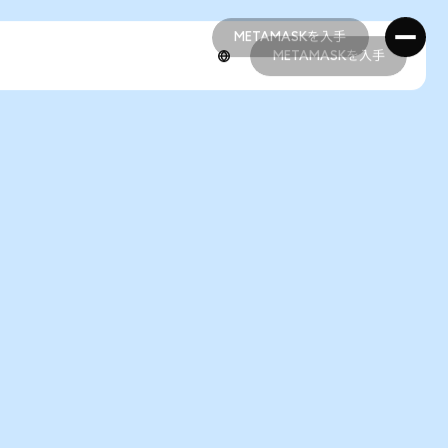
METAMASKを入手
METAMASKを入手
METAMASKを入手
METAMASKを入手