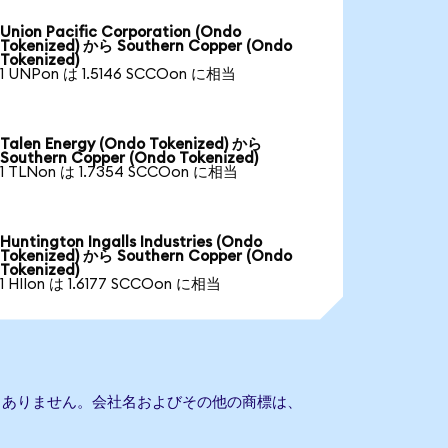
Union Pacific Corporation (Ondo
Tokenized) から Southern Copper (Ondo
Tokenized)
1 UNPon は 1.5146 SCCOon に相当
Talen Energy (Ondo Tokenized) から
Southern Copper (Ondo Tokenized)
1 TLNon は 1.7354 SCCOon に相当
Huntington Ingalls Industries (Ondo
Tokenized) から Southern Copper (Ondo
Tokenized)
1 HIIon は 1.6177 SCCOon に相当
との提携もありません。会社名およびその他の商標は、