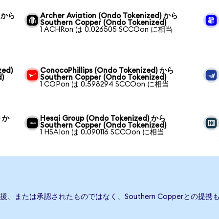
) から
Archer Aviation (Ondo Tokenized) から
Southern Copper (Ondo Tokenized)
1 ACHRon は 0.026505 SCCOon に相当
zed)
ConocoPhillips (Ondo Tokenized) から
)
Southern Copper (Ondo Tokenized)
1 COPon は 0.598294 SCCOon に相当
) か
Hesai Group (Ondo Tokenized) から
Southern Copper (Ondo Tokenized)
1 HSAIon は 0.090116 SCCOon に相当
行、後援、または承認されたものではなく、Southern Copper