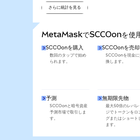
さらに統計を見る
さらに統計を見る
MetaMaskでSCCOonを
SCCOonを購入
SCCOonを売却
数回のタップで始め
SCCOonを現金に
られます。
換します。
予測
無期限先物
SCCOonと暗号資産
最大50倍のレバレ
予測市場で取引しま
ジでトークンをロ
す。
グまたはショート
ます。