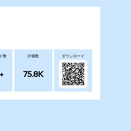
ド数
評価数
ダウンロード
+
75.8K