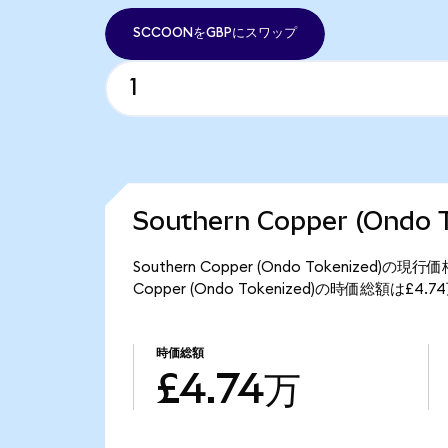
SCCOONをGBPにスワップ
Southern Copper (Ond
Southern Copper (Ondo Tokenized)
Copper (Ondo Tokenized)の時価総額は£
時価総額
£4.74万