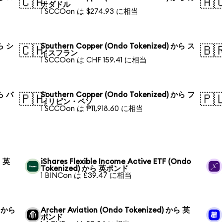
🇨🇦
🇦
ナダドル
1 SCCOon は $274.93 に相当
から シ
Southern Copper (Ondo Tokenized) から ス
🇨🇭
🇧
イスフラン
1 SCCOon は CHF 159.41 に相当
から バ
Southern Copper (Ondo Tokenized) から フ
🇵🇭
🇵
ィリピン・ペソ
1 SCCOon は ₱11,918.60 に相当
ら 英
iShares Flexible Income Active ETF (Ondo
Tokenized) から 英ポンド
1 BINCon は £39.47 に相当
) から
Archer Aviation (Ondo Tokenized) から 英
ポンド