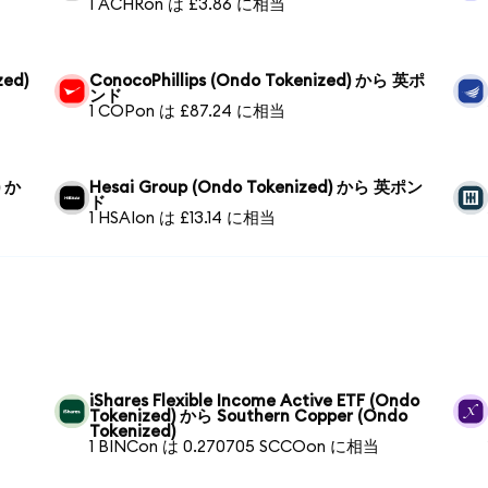
1 ACHRon は £3.86 に相当
zed)
ConocoPhillips (Ondo Tokenized) から 英ポ
ンド
1 COPon は £87.24 に相当
) か
Hesai Group (Ondo Tokenized) から 英ポン
ド
1 HSAIon は £13.14 に相当
ら
iShares Flexible Income Active ETF (Ondo
Tokenized) から Southern Copper (Ondo
Tokenized)
1 BINCon は 0.270705 SCCOon に相当