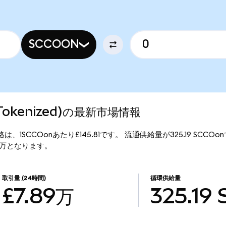
SCCOON
o Tokenized)の最新市場情報
の現行価格は、1SCCOonあたり£145.81です。 流通供給量が325.19 SCCO
4.74万となります。
取引量
(24時間)
循環供給量
£7.89万
325.19