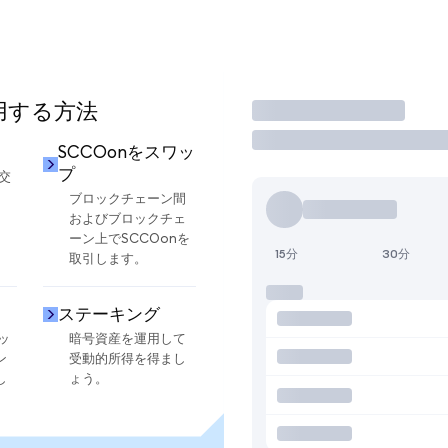
使用する方法
取引
SCCOonをスワッ
プ
交
ブロックチェーン間
およびブロックチェ
ーン上でSCCOonを
15分
30分
取引します。
ステーキング
ッ
暗号資産を運用して
ン
受動的所得を得まし
し
ょう。