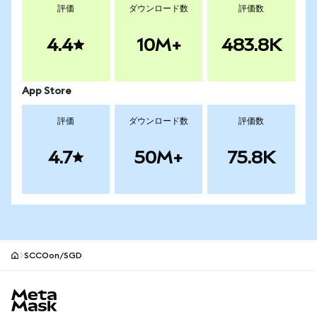
評価
ダウンロード数
評価数
4.4
10M+
483.8K
App Store
評価
ダウンロード数
評価数
4.7
50M+
75.8K
SCCOon/SGD
MetaMaskサイトフッター