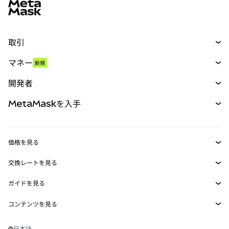
取引
スワップ
マネー
新規
予測
新規
購入
開発者
パーペチュアル
新規
カード
ドキュメントを表示
MetaMaskを入手
RWA
mUSD
新規
ダッシュボード
トランザクションシールド
収益化
Smart Accounts Kit
Agent Wallet
新規
価格を見る
埋め込みウォレット
Snaps
ビットコインの価格
交換レートを見る
MetaMask Connect
イーサリアムの価格
報酬
新規
BTC→USD
Solanaの価格
ガイドを見る
Snaps
セキュリティ
ETH→USD
BTCの購入
Shiba Inuの価格
USDT→INR
コンテンツを見る
Web3サービス
サポート
ETHの購入
Pepeの価格
ビットコインウォレット
BTC→USDT
SOLの購入
キャリア
Tetherの価格
Solanaウォレット