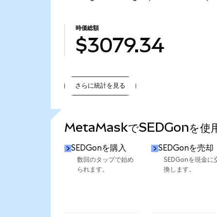
時価総額
$3079.34
さらに統計を見る
さらに統計を見る
MetaMaskでSEDGonを
SEDGonを購入
SEDGonを売却
数回のタップで始め
SEDGonを現金に
られます。
換します。