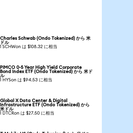
Charles Schwab (Ondo Tokenized) から 米
ドル
1 SCHWon は $108.32 に相当
PIMCO 0-5 Year High Yield Corporate
Bond Index ETF (Ondo Tokenized) から 米ド
ル
1 HYSon は $94.53 に相当
Global X Data Center & Digital
Infrastructure ETF (Ondo Tokenized) から
米ドル
1 DTCRon は $27.50 に相当