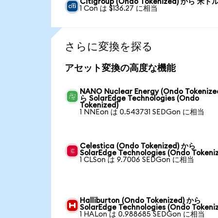
Citigroup (Ondo Tokenized) から 米ド
1 Con は $136.27 に相当
さらに変換を探る
アセット変換の高度な機能
NANO Nuclear Energy (Ondo Tokenize
ら SolarEdge Technologies (Ondo
Tokenized)
1 NNEon は 0.543731 SEDGon に相当
Celestica (Ondo Tokenized) から
SolarEdge Technologies (Ondo Tokeni
1 CLSon は 9.7006 SEDGon に相当
Halliburton (Ondo Tokenized) から
SolarEdge Technologies (Ondo Tokeni
1 HALon は 0.988685 SEDGon に相当