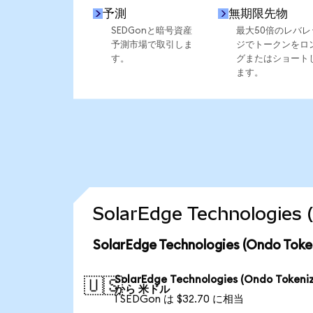
予測
無期限先物
SEDGonと暗号資産
最大50倍のレバレ
予測市場で取引しま
ジでトークンをロ
す。
グまたはショート
ます。
SolarEdge Technolog
SolarEdge Technologies (Ondo
SolarEdge Technologies (Ondo Tokeni
🇺🇸
から 米ドル
1 SEDGon は $32.70 に相当