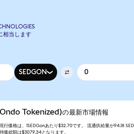
CHNOLOGIES
BONに相当します
SEDGON
s (Ondo Tokenized)の最新市場情報
enized)の現行価格は、1SEDGonあたり$32.70です。 流通供給量が94.18
ized)の時価総額は$3079.34となります。