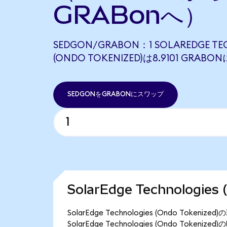
GRABonへ）
SEDGON/GRABON：1 SOLAREDGE TE
(ONDO TOKENIZED)は8.9101 GRA
SEDGONをGRABONにスワップ
SolarEdge Technologie
SolarEdge Technologies (Ondo Tok
SolarEdge Technologies (Ondo Token