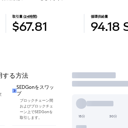
取引量
(24時間)
循環供給量
$67.81
94.18
使用する方法
取引
SEDGonをスワッ
プ
交
ブロックチェーン間
およびブロックチェ
ーン上でSEDGonを
15分
30分
取引します。