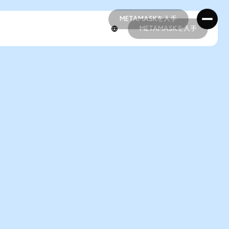
METAMASKを入手
METAMASKを入手
METAMASKを入手
METAMASKを入手