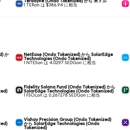
ル
Teradyne (Ondo Tokenized) から 米ドル
1 TERon は $386.94 に相当
d) か
NetEase (Ondo Tokenized) から SolarEdge
Technologies (Ondo Tokenized)
1 NTESon は 4.0297 SEDGon に相当
Fidelity Solana Fund (Ondo Tokenized) から
zed)
SolarEdge Technologies (Ondo Tokenized)
1 FSOLon は 0.267278 SEDGon に相当
Vishay Precision Group (Ondo Tokenized)
zed)
から SolarEdge Technologies (Ondo
Tokenized)