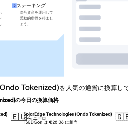
ステーキング
ッ
暗号資産を運用して
ン
受動的所得を得まし
し
ょう。
ies (Ondo Tokenized)を人気の通貨に換
 Tokenized)の今日の換算価格
zed)
SolarEdge Technologies (Ondo Tokenized)
🇪🇺
🇬
から ユーロ
1 SEDGon は €28.38 に相当