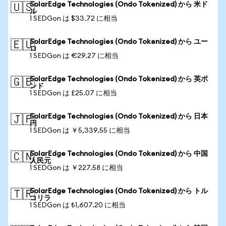
SolarEdge Technologies (Ondo Tokenized) から 米ド
🇺🇸
ル
1 SEDGon は $33.72 に相当
SolarEdge Technologies (Ondo Tokenized) から ユー
🇪🇺
ロ
1 SEDGon は €29.27 に相当
SolarEdge Technologies (Ondo Tokenized) から 英ポ
🇬🇧
ンド
1 SEDGon は £25.07 に相当
SolarEdge Technologies (Ondo Tokenized) から 日本
🇯🇵
円
1 SEDGon は ￥5,339.55 に相当
SolarEdge Technologies (Ondo Tokenized) から 中国
🇨🇳
人民元
1 SEDGon は ￥227.58 に相当
SolarEdge Technologies (Ondo Tokenized) から トル
🇹🇷
コリラ
1 SEDGon は ₺1,607.20 に相当