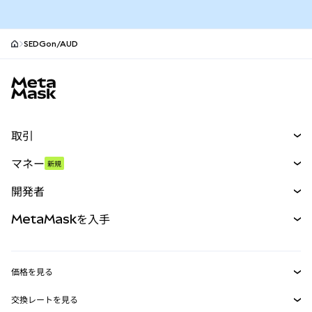
SEDGon/AUD
MetaMaskサイトフッター
取引
スワップ
マネー
新規
予測
新規
購入
開発者
パーペチュアル
新規
カード
ドキュメントを表示
MetaMaskを入手
RWA
mUSD
新規
ダッシュボード
トランザクションシールド
収益化
Smart Accounts Kit
Agent Wallet
新規
価格を見る
埋め込みウォレット
Snaps
ビットコインの価格
交換レートを見る
MetaMask Connect
イーサリアムの価格
報酬
新規