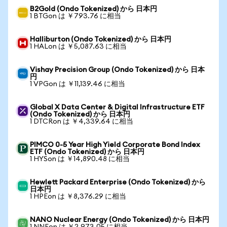
B2Gold (Ondo Tokenized) から 日本円
1 BTGon は ￥793.76 に相当
Halliburton (Ondo Tokenized) から 日本円
1 HALon は ￥5,087.63 に相当
Vishay Precision Group (Ondo Tokenized) から 日本
円
1 VPGon は ￥11,139.46 に相当
Global X Data Center & Digital Infrastructure ETF
(Ondo Tokenized) から 日本円
1 DTCRon は ￥4,339.64 に相当
PIMCO 0-5 Year High Yield Corporate Bond Index
ETF (Ondo Tokenized) から 日本円
1 HYSon は ￥14,890.48 に相当
Hewlett Packard Enterprise (Ondo Tokenized) から
日本円
1 HPEon は ￥8,376.29 に相当
NANO Nuclear Energy (Ondo Tokenized) から 日本円