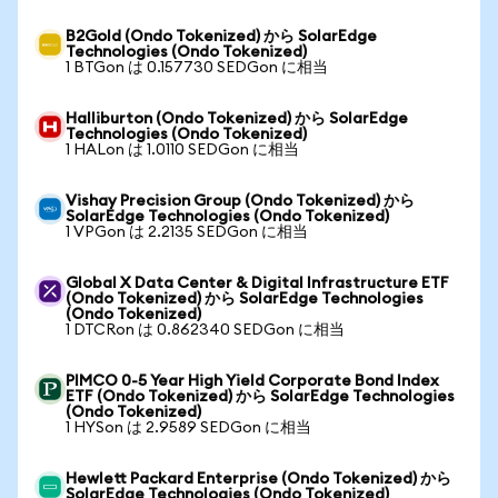
B2Gold (Ondo Tokenized) から SolarEdge
Technologies (Ondo Tokenized)
1 BTGon は 0.157730 SEDGon に相当
Halliburton (Ondo Tokenized) から SolarEdge
Technologies (Ondo Tokenized)
1 HALon は 1.0110 SEDGon に相当
Vishay Precision Group (Ondo Tokenized) から
SolarEdge Technologies (Ondo Tokenized)
1 VPGon は 2.2135 SEDGon に相当
Global X Data Center & Digital Infrastructure ETF
(Ondo Tokenized) から SolarEdge Technologies
(Ondo Tokenized)
1 DTCRon は 0.862340 SEDGon に相当
PIMCO 0-5 Year High Yield Corporate Bond Index
ETF (Ondo Tokenized) から SolarEdge Technologies
(Ondo Tokenized)
1 HYSon は 2.9589 SEDGon に相当
Hewlett Packard Enterprise (Ondo Tokenized) から
SolarEdge Technologies (Ondo Tokenized)