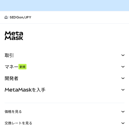
SEDGon/JPY
MetaMaskサイトフッター
取引
スワップ
マネー
新規
予測
新規
購入
開発者
パーペチュアル
新規
カード
ドキュメントを表示
MetaMaskを入手
RWA
mUSD
新規
ダッシュボード
トランザクションシールド
収益化
Smart Accounts Kit
Agent Wallet
新規
価格を見る
埋め込みウォレット
Snaps
ビットコインの価格
交換レートを見る
MetaMask Connect
イーサリアムの価格
報酬
新規
BTC→USD