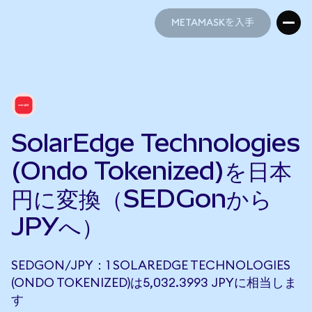
METAMASKを入手
METAMASKを入手
SolarEdge Technologies
(Ondo Tokenized)を日本
円に変換（SEDGonから
JPYへ）
SEDGON/JPY：1 SOLAREDGE TECHNOLOGIES
(ONDO TOKENIZED)は5,032.3993 JPYに相当しま
す