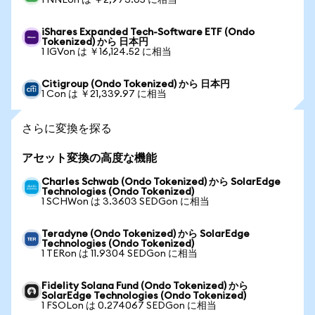
1 NNEon は ￥2,973.05 に相当
iShares Expanded Tech-Software ETF (Ondo
Tokenized) から 日本円
1 IGVon は ￥16,124.52 に相当
Citigroup (Ondo Tokenized) から 日本円
1 Con は ￥21,339.97 に相当
さらに変換を探る
アセット変換の高度な機能
Charles Schwab (Ondo Tokenized) から SolarEdge
Technologies (Ondo Tokenized)
1 SCHWon は 3.3603 SEDGon に相当
Teradyne (Ondo Tokenized) から SolarEdge
Technologies (Ondo Tokenized)
1 TERon は 11.9304 SEDGon に相当
Fidelity Solana Fund (Ondo Tokenized) から
SolarEdge Technologies (Ondo Tokenized)
1 FSOLon は 0.274067 SEDGon に相当