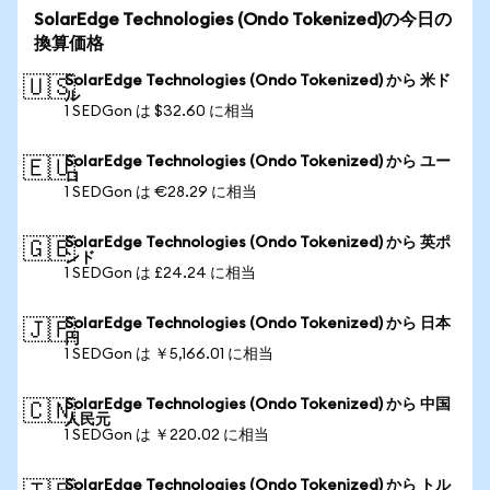
SolarEdge Technologies (Ondo Tokenized)の今日の
換算価格
SolarEdge Technologies (Ondo Tokenized) から 米ド
🇺🇸
ル
1 SEDGon は $32.60 に相当
SolarEdge Technologies (Ondo Tokenized) から ユー
🇪🇺
ロ
1 SEDGon は €28.29 に相当
SolarEdge Technologies (Ondo Tokenized) から 英ポ
🇬🇧
ンド
1 SEDGon は £24.24 に相当
SolarEdge Technologies (Ondo Tokenized) から 日本
🇯🇵
円
1 SEDGon は ￥5,166.01 に相当
SolarEdge Technologies (Ondo Tokenized) から 中国
🇨🇳
人民元
1 SEDGon は ￥220.02 に相当
SolarEdge Technologies (Ondo Tokenized) から トル