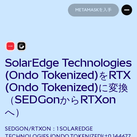
METAMASKを入手
METAMASKを入手
SolarEdge Technologies
(Ondo Tokenized)をRTX
(Ondo Tokenized)に変換
（SEDGonからRTXon
へ）
SEDGON/RTXON：1 SOLAREDGE
TECHNOLOGIES (ONDO TOKENIZED)は0.144677