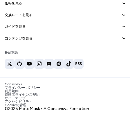
価格を見る
埋め込みウォレット
Snaps
ビットコインの価格
交換レートを見る
MetaMask Connect
イーサリアムの価格
報酬
新規
BTC→USD
Solanaの価格
ガイドを見る
Snaps
セキュリティ
ETH→USD
BTCの購入
Shiba Inuの価格
USDT→INR
コンテンツを見る
Web3サービス
サポート
ETHの購入
Pepeの価格
ビットコインウォレット
BTC→USDT
SOLの購入
キャリア
Tetherの価格
Solanaウォレット
日本語
BTC→INR
PEPEの購入
お問い合わせ
USDCの価格
おすすめの暗号資産カード
ETH→USDT
USDTの購入
Chanlinkの価格
おすすめのモバイル暗号資産ウォレット
USDT→PHP
USDCの購入
Polymarketとは？
BTC→EUR
SHIBの購入
Consensys
税制関連ニュース
プライバシー ポリシー
利用規約
BNBの購入
貢献者ライセンス契約
暗号資産の購入方法は？
サイトマップ
アクセシビリティ
ビットコインを売るには？
Cookieの管理
©2026 MetaMask • A Consensys Formation