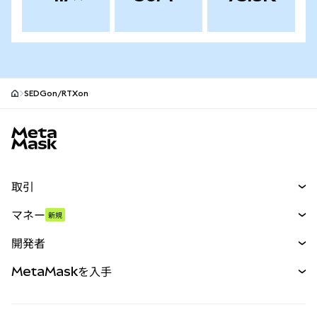
SEDGon/RTXon
MetaMaskサイトフッター
取引
スワップ
マネー
新規
予測
新規
購入
開発者
パーペチュアル
新規
カード
ドキュメントを表示
MetaMaskを入手
RWA
mUSD
新規
ダッシュボード
トランザクションシールド
収益化
Smart Accounts Kit
Agent Wallet
新規