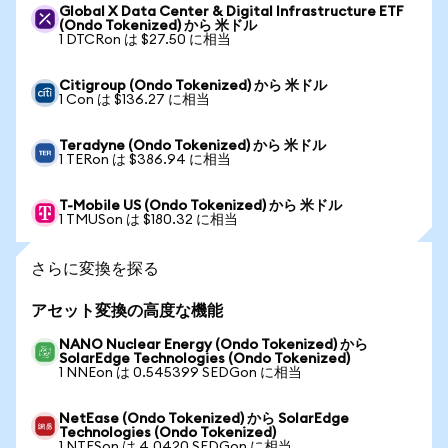
Global X Data Center & Digital Infrastructure ETF
(Ondo Tokenized) から 米ドル
1 DTCRon は $27.50 に相当
Citigroup (Ondo Tokenized) から 米ドル
1 Con は $136.27 に相当
Teradyne (Ondo Tokenized) から 米ドル
1 TERon は $386.94 に相当
T-Mobile US (Ondo Tokenized) から 米ドル
1 TMUSon は $180.32 に相当
さらに変換を探る
アセット変換の高度な機能
NANO Nuclear Energy (Ondo Tokenized) から
SolarEdge Technologies (Ondo Tokenized)
1 NNEon は 0.545399 SEDGon に相当
NetEase (Ondo Tokenized) から SolarEdge
Technologies (Ondo Tokenized)
1 NTESon は 4.0420 SEDGon に相当