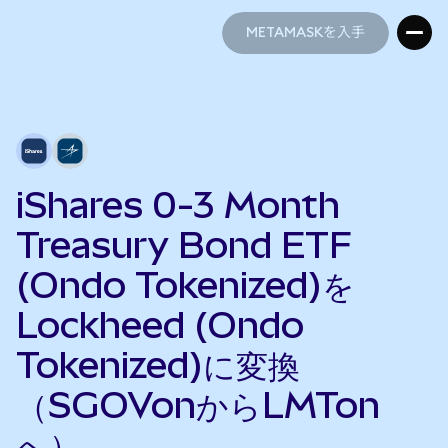
METAMASKを入手
METAMASKを入手
iShares 0-3 Month
Treasury Bond ETF
(Ondo Tokenized)を
Lockheed (Ondo
Tokenized)に変換
（SGOVonからLMTon
へ）