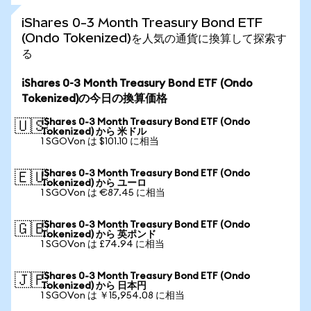
iShares 0-3 Month Treasury Bond ETF
(Ondo Tokenized)を人気の通貨に換算して探索す
る
iShares 0-3 Month Treasury Bond ETF (Ondo
Tokenized)の今日の換算価格
iShares 0-3 Month Treasury Bond ETF (Ondo
🇺🇸
Tokenized) から 米ドル
1 SGOVon は $101.10 に相当
iShares 0-3 Month Treasury Bond ETF (Ondo
🇪🇺
Tokenized) から ユーロ
1 SGOVon は €87.45 に相当
iShares 0-3 Month Treasury Bond ETF (Ondo
🇬🇧
Tokenized) から 英ポンド
1 SGOVon は £74.94 に相当
iShares 0-3 Month Treasury Bond ETF (Ondo
🇯🇵
Tokenized) から 日本円
1 SGOVon は ￥15,954.08 に相当