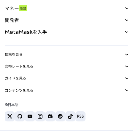
スワップ
マネー
新規
予測
新規
購入
開発者
パーペチュアル
新規
カード
ドキュメントを表示
MetaMaskを入手
RWA
mUSD
新規
ダッシュボード
トランザクションシールド
収益化
Smart Accounts Kit
Agent Wallet
新規
価格を見る
埋め込みウォレット
Snaps
ビットコインの価格
交換レートを見る
MetaMask Connect
イーサリアムの価格
報酬
新規
BTC→USD
Solanaの価格
ガイドを見る
Snaps
セキュリティ
ETH→USD
BTCの購入
Shiba Inuの価格
USDT→INR
コンテンツを見る
Web3サービス
サポート
ETHの購入
Pepeの価格
ビットコインウォレット
BTC→USDT
SOLの購入
キャリア
Tetherの価格
Solanaウォレット
日本語
BTC→INR
PEPEの購入
お問い合わせ
USDCの価格
おすすめの暗号資産カード
ETH→USDT
USDTの購入
Chanlinkの価格
おすすめのモバイル暗号資産ウォレット
USDT→PHP
USDCの購入
Polymarketとは？