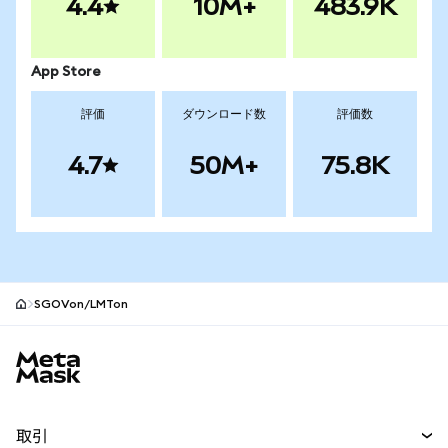
4.4
10M+
483.9K
App Store
評価
ダウンロード数
評価数
4.7
50M+
75.8K
SGOVon/LMTon
MetaMaskサイトフッター
取引