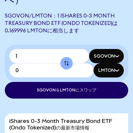
SGOVON/LMTON：1 ISHARES 0-3 MONTH
TREASURY BOND ETF (ONDO TOKENIZED)は
0.169996 LMTONに相当します
SGOVON
LMTON
SGOVONをLMTONにスワップ
iShares 0-3 Month Treasury Bond ETF
(Ondo Tokenized)の最新市場情報