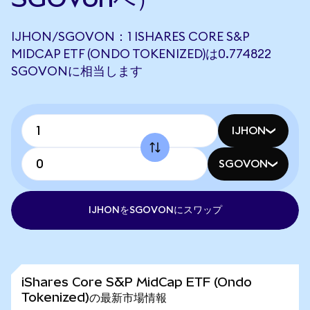
IJHON/SGOVON：1 ISHARES CORE S&P
MIDCAP ETF (ONDO TOKENIZED)は0.774822
SGOVONに相当します
IJHON
SGOVON
IJHONをSGOVONにスワップ
iShares Core S&P MidCap ETF (Ondo
Tokenized)の最新市場情報