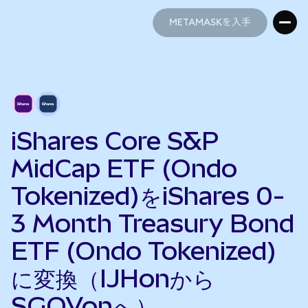
METAMASKを入手
METAMASKを入手
iShares Core S&P
MidCap ETF (Ondo
Tokenized)をiShares 0-
3 Month Treasury Bond
ETF (Ondo Tokenized)
に変換（IJHonから
SGOVonへ）