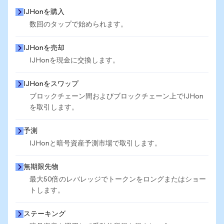
IJHonを購入
数回のタップで始められます。
IJHonを売却
IJHonを現金に交換します。
IJHonをスワップ
ブロックチェーン間およびブロックチェーン上でIJHon
を取引します。
予測
IJHonと暗号資産予測市場で取引します。
無期限先物
最大50倍のレバレッジでトークンをロングまたはショー
トします。
ステーキング