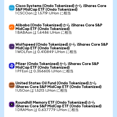
Cisco Systems (Ondo Tokenized) から iShares Core
S&P MidCap ETF (Ondo Tokenized)
1 CSCOon は 1.5719 IJHon に相当
Alibaba (Ondo Tokenized) から iShares Core S&P
MidCap ETF (Ondo Tokenized)
1 BABAon は 1.6486 IJHon に相当
Wolfspeed (Ondo Tokenized) から iShares Core S&P
MidCap ETF (Ondo Tokenized)
1 WOLFon は 0.410849 IJHon に相当
Pfizer (Ondo Tokenized) から iShares Core S&P
MidCap ETF (Ondo Tokenized)
1 PFEon は 0.356605 IJHon に相当
United States Oil Fund (Ondo Tokenized) から
iShares Core S&P MidCap ETF (Ondo Tokenized)
1 USOon は 1.5213 IJHon に相当
Roundhill Memory ETF (Ondo Tokenized) から
iShares Core S&P MidCap ETF (Ondo Tokenized)
1 DRAMon は 0.637779 IJHon に相当