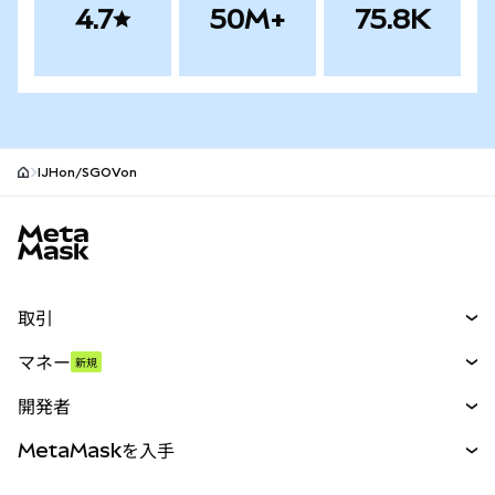
4.7
50M+
75.8K
IJHon/SGOVon
MetaMaskサイトフッター
取引
スワップ
マネー
新規
予測
新規
購入
開発者
パーペチュアル
新規
カード
ドキュメントを表示
MetaMaskを入手
RWA
mUSD
新規
ダッシュボード
トランザクションシールド