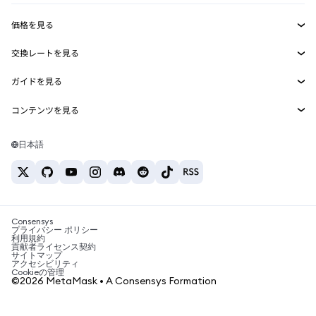
収益化
Smart Accounts Kit
Agent Wallet
新規
価格を見る
埋め込みウォレット
Snaps
ビットコインの価格
交換レートを見る
MetaMask Connect
イーサリアムの価格
報酬
新規
BTC→USD
Solanaの価格
ガイドを見る
Snaps
セキュリティ
ETH→USD
BTCの購入
Shiba Inuの価格
USDT→INR
コンテンツを見る
Web3サービス
サポート
ETHの購入
Pepeの価格
ビットコインウォレット
BTC→USDT
SOLの購入
キャリア
Tetherの価格
Solanaウォレット
日本語
BTC→INR
PEPEの購入
お問い合わせ
USDCの価格
おすすめの暗号資産カード
ETH→USDT
USDTの購入
Chanlinkの価格
おすすめのモバイル暗号資産ウォレット
USDT→PHP
USDCの購入
Polymarketとは？
BTC→EUR
SHIBの購入
Consensys
税制関連ニュース
プライバシー ポリシー
利用規約
BNBの購入
貢献者ライセンス契約
暗号資産の購入方法は？
サイトマップ
アクセシビリティ
ビットコインを売るには？
Cookieの管理
©2026 MetaMask • A Consensys Formation