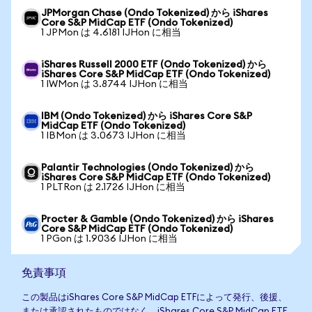
JPMorgan Chase (Ondo Tokenized) から iShares
Core S&P MidCap ETF (Ondo Tokenized)
1 JPMon は 4.6181 IJHon に相当
iShares Russell 2000 ETF (Ondo Tokenized) から
iShares Core S&P MidCap ETF (Ondo Tokenized)
1 IWMon は 3.8744 IJHon に相当
IBM (Ondo Tokenized) から iShares Core S&P
MidCap ETF (Ondo Tokenized)
1 IBMon は 3.0673 IJHon に相当
Palantir Technologies (Ondo Tokenized) から
iShares Core S&P MidCap ETF (Ondo Tokenized)
1 PLTRon は 2.1726 IJHon に相当
Procter & Gamble (Ondo Tokenized) から iShares
Core S&P MidCap ETF (Ondo Tokenized)
1 PGon は 1.9036 IJHon に相当
免責事項
この製品はiShares Core S&P MidCap ETFによって発行、後援、
または承認されたものではなく、iShares Core S&P MidCap ETF