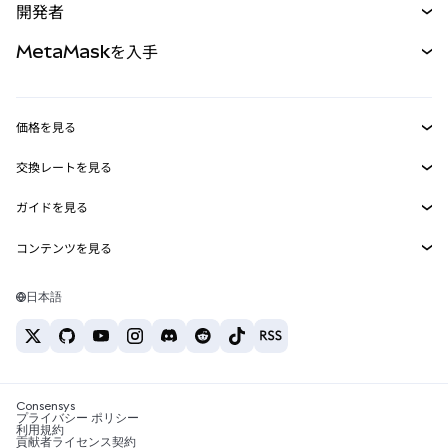
開発者
パーペチュアル
新規
カード
ドキュメントを表示
MetaMaskを入手
RWA
mUSD
新規
ダッシュボード
トランザクションシールド
収益化
Smart Accounts Kit
Agent Wallet
新規
価格を見る
埋め込みウォレット
Snaps
ビットコインの価格
交換レートを見る
MetaMask Connect
イーサリアムの価格
報酬
新規
BTC→USD
Solanaの価格
ガイドを見る
Snaps
セキュリティ
ETH→USD
BTCの購入
Shiba Inuの価格
USDT→INR
コンテンツを見る
Web3サービス
サポート
ETHの購入
Pepeの価格
ビットコインウォレット
BTC→USDT
SOLの購入
キャリア
Tetherの価格
Solanaウォレット
日本語
BTC→INR
PEPEの購入
お問い合わせ
USDCの価格
おすすめの暗号資産カード
ETH→USDT
USDTの購入
Chanlinkの価格
おすすめのモバイル暗号資産ウォレット
USDT→PHP
USDCの購入
Polymarketとは？
BTC→EUR
SHIBの購入
Consensys
税制関連ニュース
プライバシー ポリシー
利用規約
BNBの購入
貢献者ライセンス契約
暗号資産の購入方法は？