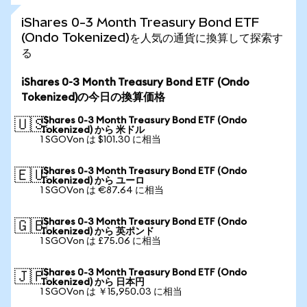
iShares 0-3 Month Treasury Bond ETF
(Ondo Tokenized)を人気の通貨に換算して探索す
る
iShares 0-3 Month Treasury Bond ETF (Ondo
Tokenized)の今日の換算価格
iShares 0-3 Month Treasury Bond ETF (Ondo
🇺🇸
Tokenized) から 米ドル
1 SGOVon は $101.30 に相当
iShares 0-3 Month Treasury Bond ETF (Ondo
🇪🇺
Tokenized) から ユーロ
1 SGOVon は €87.64 に相当
iShares 0-3 Month Treasury Bond ETF (Ondo
🇬🇧
Tokenized) から 英ポンド
1 SGOVon は £75.06 に相当
iShares 0-3 Month Treasury Bond ETF (Ondo
🇯🇵
Tokenized) から 日本円
1 SGOVon は ￥15,950.03 に相当