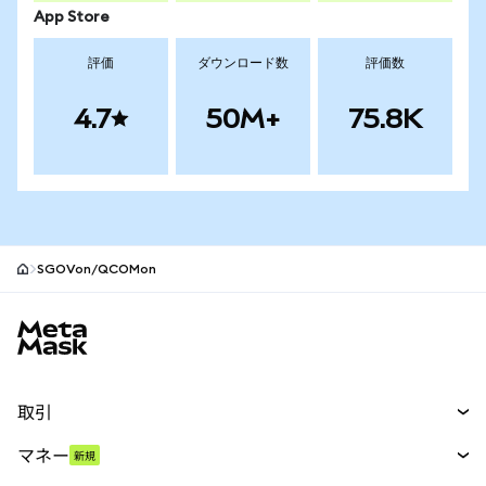
App Store
評価
ダウンロード数
評価数
4.7
50M+
75.8K
SGOVon/QCOMon
MetaMaskサイトフッター
取引
スワップ
マネー
新規
予測
新規
購入