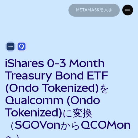
METAMASKを入手
METAMASKを入手
iShares 0-3 Month
Treasury Bond ETF
(Ondo Tokenized)を
Qualcomm (Ondo
Tokenized)に変換
（SGOVonからQCOMon
へ）