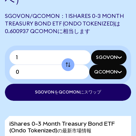
SGOVON/QCOMON：1 ISHARES 0-3 MONTH
TREASURY BOND ETF (ONDO TOKENIZED)は
0.600937 QCOMONに相当します
SGOVON
QCOMON
SGOVONをQCOMONにスワップ
iShares 0-3 Month Treasury Bond ETF
(Ondo Tokenized)の最新市場情報