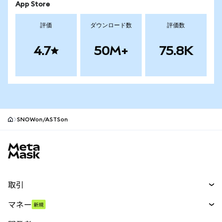
App Store
評価
ダウンロード数
評価数
4.7
50M+
75.8K
SNOWon/ASTSon
MetaMaskサイトフッター
取引
スワップ
マネー
新規
予測
新規
購入