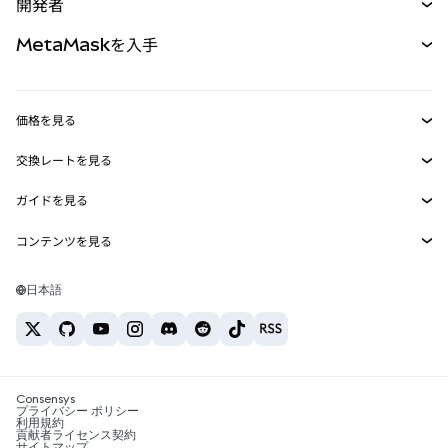
開発者
パーペチュアル
新規
カード
ドキュメントを表示
MetaMaskを入手
RWA
mUSD
新規
ダッシュボード
トランザクションシールド
収益化
Smart Accounts Kit
Agent Wallet
新規
価格を見る
埋め込みウォレット
Snaps
ビットコインの価格
交換レートを見る
MetaMask Connect
イーサリアムの価格
報酬
新規
BTC→USD
Solanaの価格
ガイドを見る
Snaps
セキュリティ
ETH→USD
BTCの購入
Shiba Inuの価格
USDT→INR
コンテンツを見る
Web3サービス
サポート
ETHの購入
Pepeの価格
ビットコインウォレット
BTC→USDT
SOLの購入
キャリア
Tetherの価格
Solanaウォレット
日本語
BTC→INR
PEPEの購入
お問い合わせ
USDCの価格
おすすめの暗号資産カード
ETH→USDT
USDTの購入
Chanlinkの価格
おすすめのモバイル暗号資産ウォレット
USDT→PHP
USDCの購入
Polymarketとは？
BTC→EUR
SHIBの購入
Consensys
税制関連ニュース
プライバシー ポリシー
利用規約
BNBの購入
貢献者ライセンス契約
暗号資産の購入方法は？
サイトマップ