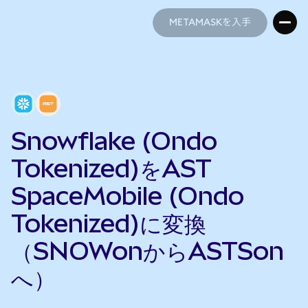
METAMASKを入手
METAMASKを入手
Snowflake (Ondo
Tokenized)をAST
SpaceMobile (Ondo
Tokenized)に変換
（SNOWonからASTSon
へ）