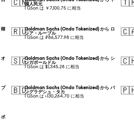
🇨🇳
🇹
国人民元
1 GSon は ￥7,100.75 に相当
ら 韓
Goldman Sachs (Ondo Tokenized) から ロ
🇷🇺
🇨
シア・ルーブル
1 GSon は ₽86,577.98 に相当
ら オ
Goldman Sachs (Ondo Tokenized) から シ
🇸🇬
🇨
ンガポールドル
1 GSon は $1,345.28 に相当
ら ブ
Goldman Sachs (Ondo Tokenized) から バ
🇧🇩
🇵
ングラデシュ・タカ
1 GSon は ৳130,264.70 に相当
ら ポ