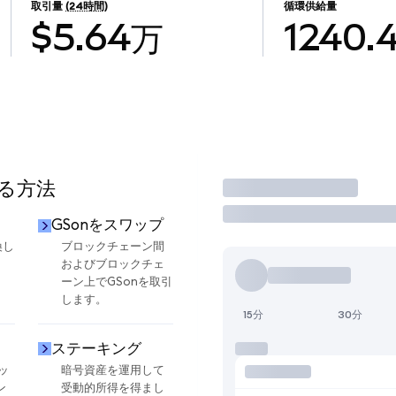
取引量
(24時間)
循環供給量
$5.64万
1240.
する方法
取引
GSonをスワップ
換し
ブロックチェーン間
およびブロックチェ
ーン上でGSonを取引
します。
15分
30分
ステーキング
ッ
暗号資産を運用して
ン
受動的所得を得まし