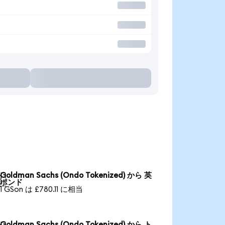
Goldman Sachs (Ondo Tokenized) から 英

ポンド
1 GSon は £780.11 に相当
Goldman Sachs (Ondo Tokenized) から ト