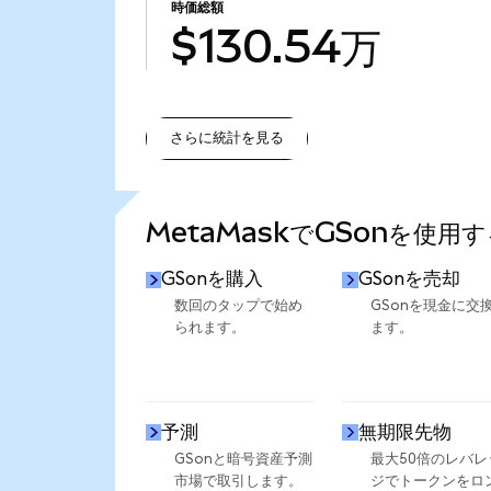
時価総額
$130.54万
さらに統計を見る
さらに統計を見る
MetaMaskでGSonを使用
GSonを購入
GSonを売却
数回のタップで始め
GSonを現金に交
られます。
ます。
予測
無期限先物
GSonと暗号資産予測
最大50倍のレバレ
市場で取引します。
ジでトークンをロ