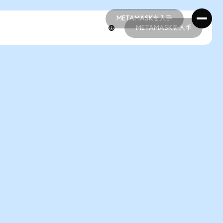
METAMASKを入手
METAMASKを入手
METAMASKを入手
METAMASKを入手