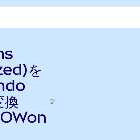
hs
zed)を
ndo
変換
OWon