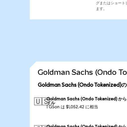
グまたはショート
ます。
Goldman Sachs (Ond
Goldman Sachs (Ondo Tokeni
Goldman Sachs (Ondo Tokenized) か
🇺🇸
ドル
1 GSon は $1,052.42 に相当
Goldman Sachs (Ondo Tokenized) か