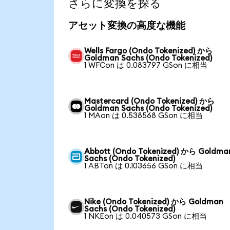
さらに変換を探る
アセット変換の高度な機能
Wells Fargo (Ondo Tokenized) から
Goldman Sachs (Ondo Tokenized)
1 WFCon は 0.083797 GSon に相当
Mastercard (Ondo Tokenized) から
Goldman Sachs (Ondo Tokenized)
1 MAon は 0.538568 GSon に相当
Abbott (Ondo Tokenized) から Goldma
Sachs (Ondo Tokenized)
1 ABTon は 0.103656 GSon に相当
Nike (Ondo Tokenized) から Goldman
Sachs (Ondo Tokenized)
1 NKEon は 0.040573 GSon に相当