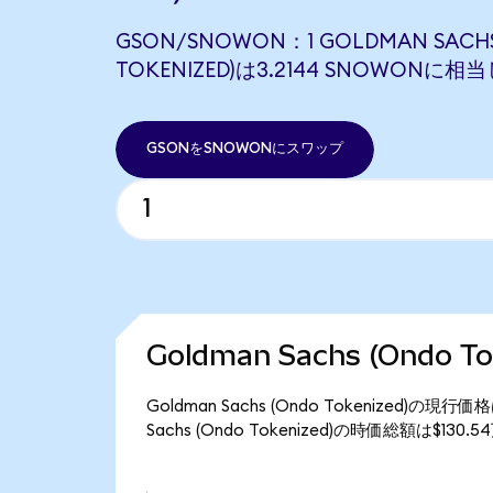
GSON/SNOWON：1 GOLDMAN SACHS
TOKENIZED)は3.2144 SNOWONに相
GSONをSNOWONにスワップ
Goldman Sachs (Ondo 
Goldman Sachs (Ondo Tokenized)の
Sachs (Ondo Tokenized)の時価総額は$13