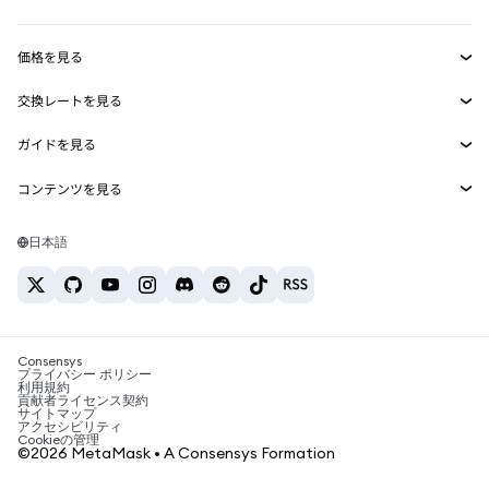
収益化
Smart Accounts Kit
Agent Wallet
新規
価格を見る
埋め込みウォレット
Snaps
ビットコインの価格
交換レートを見る
MetaMask Connect
イーサリアムの価格
報酬
新規
BTC→USD
Solanaの価格
ガイドを見る
Snaps
セキュリティ
ETH→USD
BTCの購入
Shiba Inuの価格
USDT→INR
コンテンツを見る
Web3サービス
サポート
ETHの購入
Pepeの価格
ビットコインウォレット
BTC→USDT
SOLの購入
キャリア
Tetherの価格
Solanaウォレット
日本語
BTC→INR
PEPEの購入
お問い合わせ
USDCの価格
おすすめの暗号資産カード
ETH→USDT
USDTの購入
Chanlinkの価格
おすすめのモバイル暗号資産ウォレット
USDT→PHP
USDCの購入
Polymarketとは？
BTC→EUR
SHIBの購入
Consensys
税制関連ニュース
プライバシー ポリシー
利用規約
BNBの購入
貢献者ライセンス契約
暗号資産の購入方法は？
サイトマップ
アクセシビリティ
ビットコインを売るには？
Cookieの管理
©2026 MetaMask • A Consensys Formation