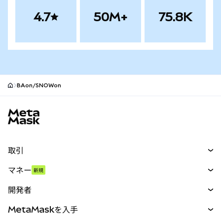
4.7
50M+
75.8K
BAon/SNOWon
MetaMaskサイトフッター
取引
スワップ
マネー
新規
予測
新規
購入
開発者
パーペチュアル
新規
カード
ドキュメントを表示
MetaMaskを入手
RWA
mUSD
新規
ダッシュボード
トランザクションシールド