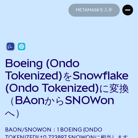
METAMASKを入手
METAMASKを入手
Boeing (Ondo
Tokenized)をSnowflake
(Ondo Tokenized)に変換
（BAonからSNOWon
へ）
BAON/SNOWON：1 BOEING (ONDO
TOKENIZED)は0.723897 SNOWONに相当します