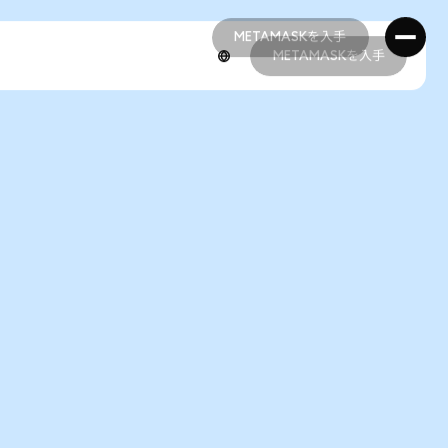
METAMASKを入手
METAMASKを入手
METAMASKを入手
METAMASKを入手