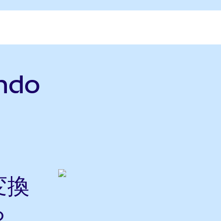
ndo
変換
ら