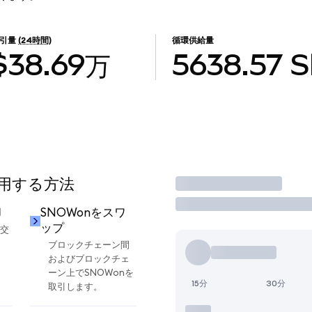
引量
(24時間)
循環供給量
$38.69万
5638.57
使用する方法
取引
却
SNOWonをスワ
ップ
に交
ブロックチェーン間
およびブロックチェ
ーン上でSNOWonを
15分
30分
取引します。