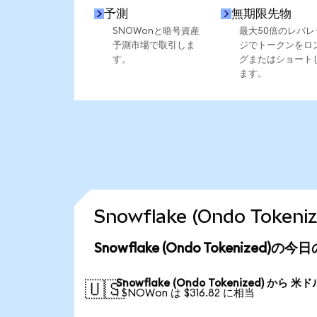
予測
無期限先物
SNOWonと暗号資産
最大50倍のレバレ
予測市場で取引しま
ジでトークンをロ
す。
グまたはショート
ます。
Snowflake (Ondo To
Snowflake (Ondo Tokenized)
Snowflake (Ondo Tokenized) から 米ド
🇺🇸
1 SNOWon は $316.82 に相当