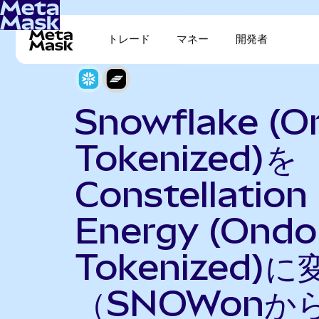
トレード
マネー
開発者
Snowflake (O
Tokenized)を
Constellation
Energy (Ondo
Tokenized)に
（SNOWonか