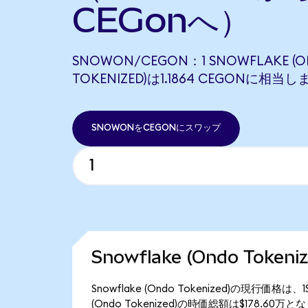
CEGonへ）
SNOWON/CEGON：1 SNOWFLAKE (
TOKENIZED)は1.1864 CEGONに相当し
SNOWONをCEGONにスワップ
Snowflake (Ondo Toke
Snowflake (Ondo Tokenized)の現行価格
(Ondo Tokenized)の時価総額は$178.60万