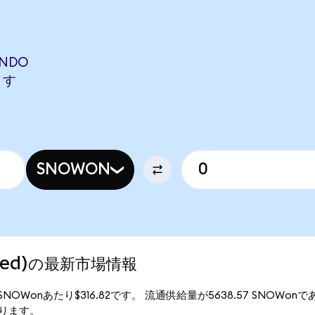
ONDO
ます
SNOWON
nized)の最新市場情報
は、1SNOWonあたり$316.82です。 流通供給量が5638.57 SNOWonで
となります。