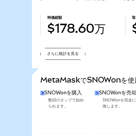
時価総額
取
$178.60万
さらに統計を見る
さらに統計を見る
MetaMaskでSNOWonを
SNOWonを購入
SNOWonを売
数回のタップで始め
SNOWonを現金
られます。
換します。