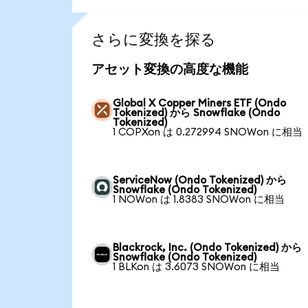
さらに変換を探る
アセット変換の高度な機能
Global X Copper Miners ETF (Ondo
Tokenized) から Snowflake (Ondo
Tokenized)
1 COPXon は 0.272994 SNOWon に相当
ServiceNow (Ondo Tokenized) から
Snowflake (Ondo Tokenized)
1 NOWon は 1.8383 SNOWon に相当
Blackrock, Inc. (Ondo Tokenized) から
Snowflake (Ondo Tokenized)
1 BLKon は 3.6073 SNOWon に相当