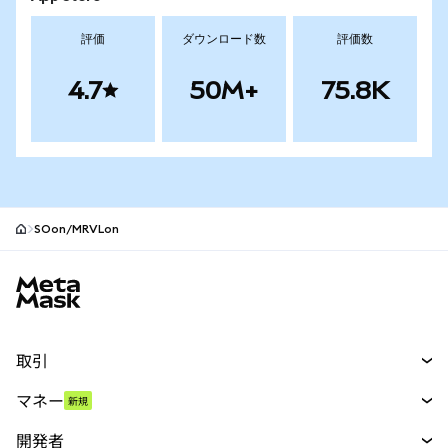
評価
ダウンロード数
評価数
4.7
50M+
75.8K
SOon/MRVLon
MetaMaskサイトフッター
取引
スワップ
マネー
新規
予測
新規
購入
開発者