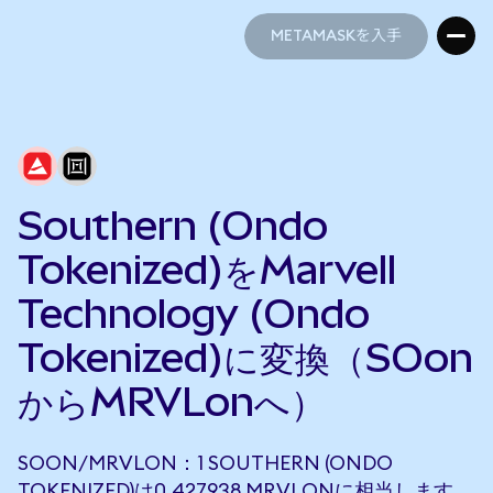
METAMASKを入手
METAMASKを入手
Southern (Ondo
Tokenized)をMarvell
Technology (Ondo
Tokenized)に変換（SOon
からMRVLonへ）
SOON/MRVLON：1 SOUTHERN (ONDO
TOKENIZED)は0.427938 MRVLONに相当します