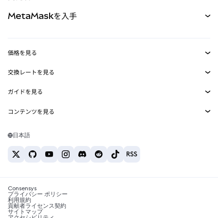
パーペチュアル
新規
カード
ドキュメントを表示
MetaMaskを入手
RWA
mUSD
新規
ダッシュボード
トランザクションシールド
収益化
Smart Accounts Kit
Agent Wallet
新規
価格を見る
埋め込みウォレット
Snaps
ビットコインの価格
交換レートを見る
MetaMask Connect
イーサリアムの価格
報酬
新規
BTC→USD
Solanaの価格
ガイドを見る
Snaps
セキュリティ
ETH→USD
BTCの購入
Shiba Inuの価格
USDT→INR
コンテンツを見る
Web3サービス
サポート
ETHの購入
Pepeの価格
ビットコインウォレット
BTC→USDT
SOLの購入
キャリア
Tetherの価格
Solanaウォレット
日本語
BTC→INR
PEPEの購入
お問い合わせ
USDCの価格
おすすめの暗号資産カード
ETH→USDT
USDTの購入
Chanlinkの価格
おすすめのモバイル暗号資産ウォレット
USDT→PHP
USDCの購入
Polymarketとは？
BTC→EUR
SHIBの購入
Consensys
税制関連ニュース
プライバシー ポリシー
利用規約
BNBの購入
貢献者ライセンス契約
暗号資産の購入方法は？
サイトマップ
アクセシビリティ