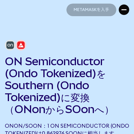
METAMASKを入手
METAMASKを入手
ON Semiconductor
(Ondo Tokenized)を
Southern (Ondo
Tokenized)に変換
（ONonからSOonへ）
ONON/SOON：1 ON SEMICONDUCTOR (ONDO
TOKENIZED)は0.862976 SOONに相当します