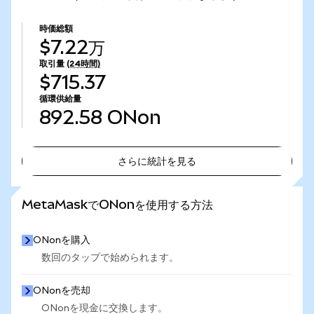
時価総額
$7.22万
取引量
(24時間)
$715.37
循環供給量
892.58
ONon
さらに統計を見る
さらに統計を見る
MetaMaskでONonを使用する方法
ONonを購入
数回のタップで始められます。
ONonを売却
ONonを現金に交換します。