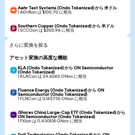
Aehr Test Systems (Ondo Tokenized) から 米ドル
1 AEHRon は $100.70 に相当
Southern Copper (Ondo Tokenized) から 米ドル
1 SCCOon は $200.96 に相当
さらに変換を探る
アセット変換の高度な機能
KLA (Ondo Tokenized) から ON Semiconductor
(Ondo Tokenized)
1 KLACon は 24.6263 ONon に相当
Fluence Energy (Ondo Tokenized) から ON
Semiconductor (Ondo Tokenized)
1 FLNCon は 0.163735 ONon に相当
iShares China Large-Cap ETF (Ondo Tokenized) から
ON Semiconductor (Ondo Tokenized)
1 FXIon は 0.430518 ONon に相当