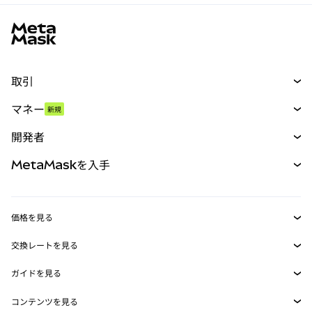
MetaMaskサイトフッター
取引
スワップ
マネー
新規
予測
新規
購入
開発者
パーペチュアル
新規
カード
ドキュメントを表示
MetaMaskを入手
RWA
mUSD
新規
ダッシュボード
トランザクションシールド
収益化
Smart Accounts Kit
Agent Wallet
新規
価格を見る
埋め込みウォレット
Snaps
ビットコインの価格
交換レートを見る
MetaMask Connect
イーサリアムの価格
報酬
新規
BTC→USD
Solanaの価格
ガイドを見る
Snaps
セキュリティ
ETH→USD
BTCの購入
Shiba Inuの価格
USDT→INR
コンテンツを見る
Web3サービス
サポート
ETHの購入