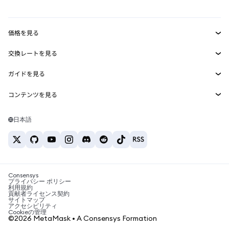
mUSD
新規
ダッシュボード
トランザクションシールド
収益化
Smart Accounts Kit
Agent Wallet
新規
価格を見る
埋め込みウォレット
Snaps
ビットコインの価格
交換レートを見る
MetaMask Connect
イーサリアムの価格
報酬
新規
BTC→USD
Solanaの価格
ガイドを見る
Snaps
セキュリティ
ETH→USD
BTCの購入
Shiba Inuの価格
USDT→INR
コンテンツを見る
Web3サービス
サポート
ETHの購入
Pepeの価格
ビットコインウォレット
BTC→USDT
SOLの購入
キャリア
Tetherの価格
Solanaウォレット
日本語
BTC→INR
PEPEの購入
お問い合わせ
USDCの価格
おすすめの暗号資産カード
ETH→USDT
USDTの購入
Chanlinkの価格
おすすめのモバイル暗号資産ウォレット
USDT→PHP
USDCの購入
Polymarketとは？
BTC→EUR
SHIBの購入
Consensys
税制関連ニュース
プライバシー ポリシー
利用規約
BNBの購入
貢献者ライセンス契約
暗号資産の購入方法は？
サイトマップ
アクセシビリティ
ビットコインを売るには？
Cookieの管理
©2026 MetaMask • A Consensys Formation