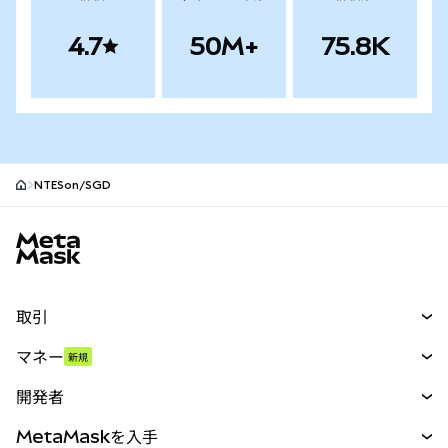
4.7
50M+
75.8K
NTESon/SGD
MetaMaskサイトフッター
取引
スワップ
マネー
新規
予測
新規
購入
開発者
パーペチュアル
新規
カード
ドキュメントを表示
MetaMaskを入手
RWA