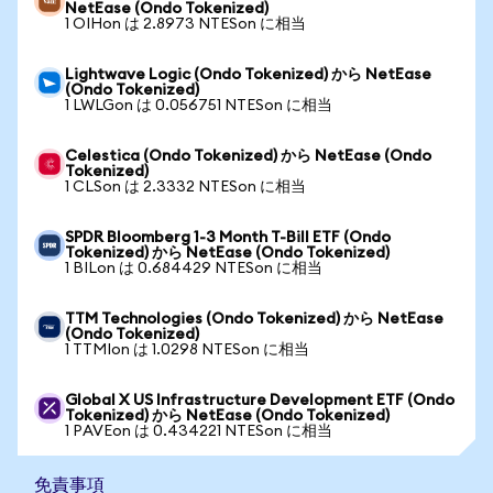
NetEase (Ondo Tokenized)
1 OIHon は 2.8973 NTESon に相当
Lightwave Logic (Ondo Tokenized) から NetEase
(Ondo Tokenized)
1 LWLGon は 0.056751 NTESon に相当
Celestica (Ondo Tokenized) から NetEase (Ondo
Tokenized)
1 CLSon は 2.3332 NTESon に相当
SPDR Bloomberg 1-3 Month T-Bill ETF (Ondo
Tokenized) から NetEase (Ondo Tokenized)
1 BILon は 0.684429 NTESon に相当
TTM Technologies (Ondo Tokenized) から NetEase
(Ondo Tokenized)
1 TTMIon は 1.0298 NTESon に相当
Global X US Infrastructure Development ETF (Ondo
Tokenized) から NetEase (Ondo Tokenized)
1 PAVEon は 0.434221 NTESon に相当
免責事項