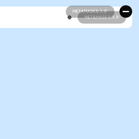
METAMASKを入手
METAMASKを入手
METAMASKを入手
METAMASKを入手