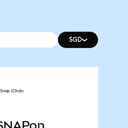
SGD
nap (Ondo
SNAPon