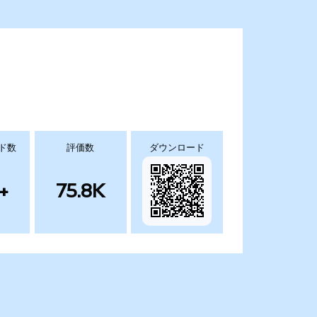
ド数
評価数
ダウンロード
+
75.8K