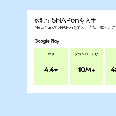
数秒でSNAPonを入手
MetaMaskでSNAPonを購入、売却、取
Google Play
評価
ダウンロード数
4.4
10M+
4