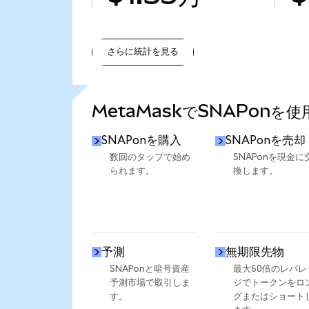
さらに統計を見る
さらに統計を見る
MetaMaskでSNAPonを
SNAPonを購入
SNAPonを売却
数回のタップで始め
SNAPonを現金に
られます。
換します。
予測
無期限先物
SNAPonと暗号資産
最大50倍のレバレ
予測市場で取引しま
ジでトークンをロ
す。
グまたはショート