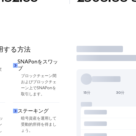
使用する方法
取引
SNAPonをスワッ
プ
交
ブロックチェーン間
およびブロックチェ
ーン上でSNAPonを
15分
30分
取引します。
ステーキング
ッ
暗号資産を運用して
ン
受動的所得を得まし
し
ょう。