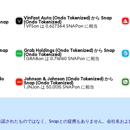
VinFast Auto (Ondo Tokenized) から Snap
Snap
(Ondo Tokenized)
1 VFSon は 0.627364 SNAPon に相当
Snap
Grab Holdings (Ondo Tokenized) から Snap
(Ondo Tokenized)
1 GRABon は 0.716160 SNAPon に相当
do
Johnson & Johnson (Ondo Tokenized) から
Snap (Ondo Tokenized)
1 JNJon は 50.0135 SNAPon に相当
承認されたものではなく、Snapとの提携もありません。会社名お