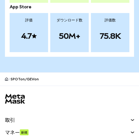
App Store
評価
ダウンロード数
評価数
4.7
50M+
75.8K
SPOTon/GEVon
MetaMaskサイトフッター
取引
スワップ
マネー
新規
予測
新規
購入