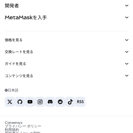
開発者
パーペチュアル
新規
カード
ドキュメントを表示
MetaMaskを入手
RWA
mUSD
新規
ダッシュボード
トランザクションシールド
収益化
Smart Accounts Kit
Agent Wallet
新規
価格を見る
埋め込みウォレット
Snaps
ビットコインの価格
交換レートを見る
MetaMask Connect
イーサリアムの価格
報酬
新規
BTC→USD
Solanaの価格
ガイドを見る
Snaps
セキュリティ
ETH→USD
BTCの購入
Shiba Inuの価格
USDT→INR
コンテンツを見る
Web3サービス
サポート
ETHの購入
Pepeの価格
ビットコインウォレット
BTC→USDT
SOLの購入
キャリア
Tetherの価格
Solanaウォレット
日本語
BTC→INR
PEPEの購入
お問い合わせ
USDCの価格
おすすめの暗号資産カード
ETH→USDT
USDTの購入
Chanlinkの価格
おすすめのモバイル暗号資産ウォレット
USDT→PHP
USDCの購入
Polymarketとは？
BTC→EUR
SHIBの購入
Consensys
税制関連ニュース
プライバシー ポリシー
利用規約
BNBの購入