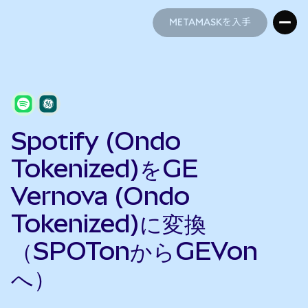
METAMASKを入手
METAMASKを入手
Spotify (Ondo
Tokenized)をGE
Vernova (Ondo
Tokenized)に変換
（SPOTonからGEVon
へ）