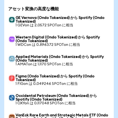
アセット変換の高度な機能
GE Vernova (Ondo Tokenized) から Spotify (Ondo
Tokenized)
1 GEVon は 2.0572 SPOTon に相当
Western Digital (Ondo Tokenized) から Spotify
(Ondo Tokenized)
1 WDCon は 0.896372 SPOTon に相当
Applied Materials (Ondo Tokenized) から Spotify
(Ondo Tokenized)
1 AMATon は 1.1170 SPOTon に相当
Figma (Ondo Tokenized) から Spotify (Ondo
Tokenized)
1 FIGon は 0.049246 SPOTon に相当
Occidental Petroleum (Ondo Tokenized) から
Spotify (Ondo Tokenized)
1 OXYon は 0.117048 SPOTon に相当
VanEck Rare Earth and Strategic Metals ETF (Ondo