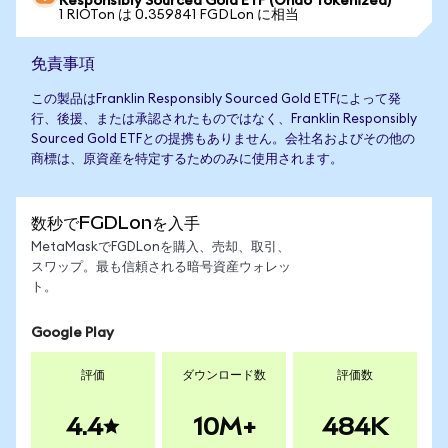
Responsibly Sourced Gold ETF (Ondo Tokenized)
1 RIOTon は 0.359841 FGDLon に相当
免責事項
この製品はFranklin Responsibly Sourced Gold ETFによって発
行、後援、または承認されたものではなく、Franklin Responsibly
Sourced Gold ETFとの提携もありません。会社名およびその他の
商標は、原資産を特定するためのみに使用されます。
数秒でFGDLonを入手
MetaMaskでFGDLonを購入、売却、取引、
スワップ。最も信頼される暗号資産ウォレッ
ト。
Google Play
評価
ダウンロード数
評価数
4.4
10M+
484K