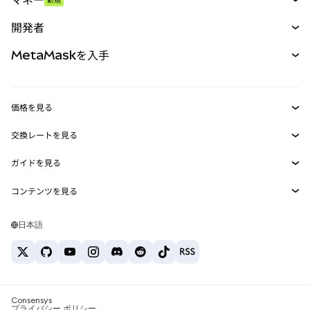
予測
新規
購入
開発者
パーペチュアル
新規
カード
ドキュメントを表示
MetaMaskを入手
RWA
mUSD
新規
ダッシュボード
トランザクションシールド
収益化
Smart Accounts Kit
Agent Wallet
新規
価格を見る
埋め込みウォレット
Snaps
ビットコインの価格
交換レートを見る
MetaMask Connect
イーサリアムの価格
報酬
新規
BTC→USD
Solanaの価格
ガイドを見る
Snaps
セキュリティ
ETH→USD
BTCの購入
Shiba Inuの価格
USDT→INR
コンテンツを見る
Web3サービス
サポート
ETHの購入
Pepeの価格
ビットコインウォレット
BTC→USDT
SOLの購入
キャリア
Tetherの価格
Solanaウォレット
日本語
BTC→INR
PEPEの購入
お問い合わせ
USDCの価格
おすすめの暗号資産カード
ETH→USDT
USDTの購入
Chanlinkの価格
おすすめのモバイル暗号資産ウォレット
USDT→PHP
USDCの購入
Polymarketとは？
BTC→EUR
SHIBの購入
Consensys
税制関連ニュース
プライバシー ポリシー