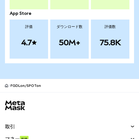
App Store
評価
ダウンロード数
評価数
4.7
50M+
75.8K
FGDLon/SPOTon
MetaMaskサイトフッター
取引
スワップ
マネー
新規