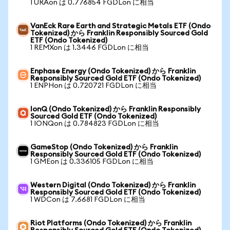
1 URAon は 0.776854 FGDLon に相当
VanEck Rare Earth and Strategic Metals ETF (Ondo
Tokenized) から Franklin Responsibly Sourced Gold
ETF (Ondo Tokenized)
1 REMXon は 1.3446 FGDLon に相当
Enphase Energy (Ondo Tokenized) から Franklin
Responsibly Sourced Gold ETF (Ondo Tokenized)
1 ENPHon は 0.720721 FGDLon に相当
IonQ (Ondo Tokenized) から Franklin Responsibly
Sourced Gold ETF (Ondo Tokenized)
1 IONQon は 0.784823 FGDLon に相当
GameStop (Ondo Tokenized) から Franklin
Responsibly Sourced Gold ETF (Ondo Tokenized)
1 GMEon は 0.336105 FGDLon に相当
Western Digital (Ondo Tokenized) から Franklin
Responsibly Sourced Gold ETF (Ondo Tokenized)
1 WDCon は 7.6681 FGDLon に相当
Riot Platforms (Ondo Tokenized) から Franklin