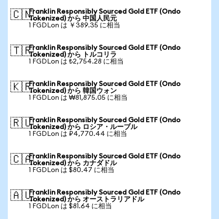
Franklin Responsibly Sourced Gold ETF (Ondo
🇨🇳
Tokenized) から 中国人民元
1 FGDLon は ￥389.35 に相当
Franklin Responsibly Sourced Gold ETF (Ondo
🇹🇷
Tokenized) から トルコリラ
1 FGDLon は ₺2,754.28 に相当
Franklin Responsibly Sourced Gold ETF (Ondo
🇰🇷
Tokenized) から 韓国ウォン
1 FGDLon は ₩81,875.05 に相当
Franklin Responsibly Sourced Gold ETF (Ondo
🇷🇺
Tokenized) から ロシア・ルーブル
1 FGDLon は ₽4,770.44 に相当
Franklin Responsibly Sourced Gold ETF (Ondo
🇨🇦
Tokenized) から カナダドル
1 FGDLon は $80.47 に相当
Franklin Responsibly Sourced Gold ETF (Ondo
🇦🇺
Tokenized) から オーストラリアドル
1 FGDLon は $81.64 に相当