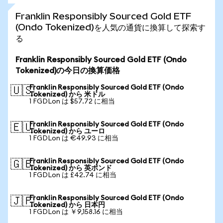
Franklin Responsibly Sourced Gold ETF
(Ondo Tokenized)を人気の通貨に換算して探索す
る
Franklin Responsibly Sourced Gold ETF (Ondo
Tokenized)の今日の換算価格
Franklin Responsibly Sourced Gold ETF (Ondo
🇺🇸
Tokenized) から 米ドル
1 FGDLon は $57.72 に相当
Franklin Responsibly Sourced Gold ETF (Ondo
🇪🇺
Tokenized) から ユーロ
1 FGDLon は €49.93 に相当
Franklin Responsibly Sourced Gold ETF (Ondo
🇬🇧
Tokenized) から 英ポンド
1 FGDLon は £42.74 に相当
Franklin Responsibly Sourced Gold ETF (Ondo
🇯🇵
Tokenized) から 日本円
1 FGDLon は ￥9,158.16 に相当