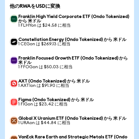
他のRWAをUSDに変換
Franklin High Yield Corporate ETF (Ondo Tokenized)
から 米ドル
1 FLHYon は $24.58 に相当
Constellation Energy (Ondo Tokenized) から 米ドル
1 CEGon は $269.13 に相当
Franklin Focused Growth ETF (Ondo Tokenized) から
米ドル
1 FFOGon は $50.03 に相当
AXT (Ondo Tokenized) から 米ドル
1 AXTIon は $91.90 に相当
Figma (Ondo Tokenized) から 米ドル
1 FIGon は $23.42 に相当
Global X Uranium ETF (Ondo Tokenized) から 米ドル
1 URAon は $44.84 に相当
VanEck Rare Earth and Strategic Metals ETF (Ondo