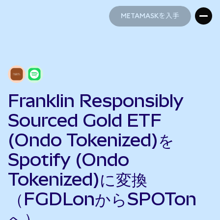
METAMASKを入手
METAMASKを入手
Franklin Responsibly
Sourced Gold ETF
(Ondo Tokenized)を
Spotify (Ondo
Tokenized)に変換
（FGDLonからSPOTon
へ）