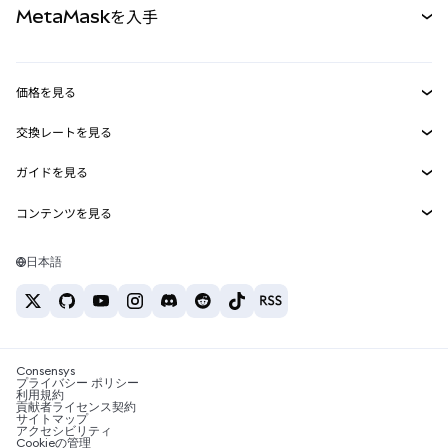
MetaMaskを入手
RWA
mUSD
新規
ダッシュボード
トランザクションシールド
収益化
Smart Accounts Kit
Agent Wallet
新規
価格を見る
埋め込みウォレット
Snaps
ビットコインの価格
交換レートを見る
MetaMask Connect
イーサリアムの価格
報酬
新規
BTC→USD
Solanaの価格
ガイドを見る
Snaps
セキュリティ
ETH→USD
BTCの購入
Shiba Inuの価格
USDT→INR
コンテンツを見る
Web3サービス
サポート
ETHの購入
Pepeの価格
ビットコインウォレット
BTC→USDT
SOLの購入
キャリア
Tetherの価格
Solanaウォレット
日本語
BTC→INR
PEPEの購入
お問い合わせ
USDCの価格
おすすめの暗号資産カード
ETH→USDT
USDTの購入
Chanlinkの価格
おすすめのモバイル暗号資産ウォレット
USDT→PHP
USDCの購入
Polymarketとは？
BTC→EUR
SHIBの購入
Consensys
税制関連ニュース
プライバシー ポリシー
利用規約
BNBの購入
貢献者ライセンス契約
暗号資産の購入方法は？
サイトマップ
アクセシビリティ
ビットコインを売るには？
Cookieの管理