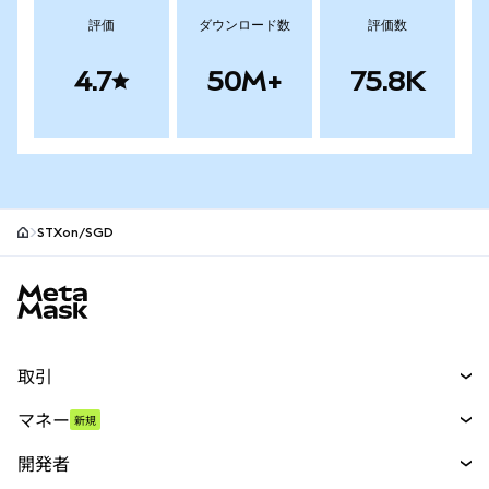
評価
ダウンロード数
評価数
4.7
50M+
75.8K
STXon/SGD
MetaMaskサイトフッター
取引
スワップ
マネー
新規
予測
新規
購入
開発者
パーペチュアル
新規
カード
ドキュメントを表示