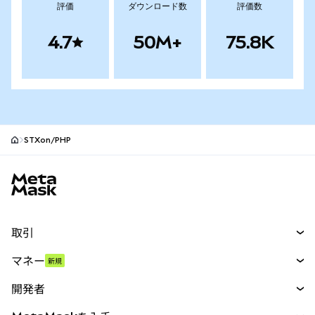
評価
ダウンロード数
評価数
4.7
50M+
75.8K
STXon/PHP
MetaMaskサイトフッター
取引
スワップ
マネー
新規
予測
新規
購入
開発者
パーペチュアル
新規
カード
ドキュメントを表示