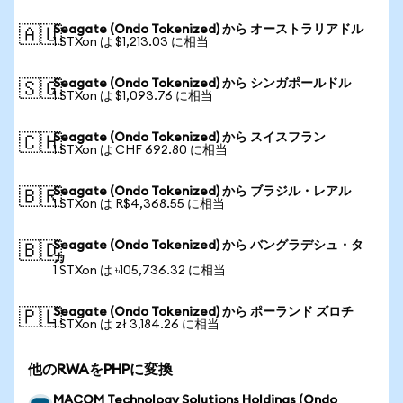
Seagate (Ondo Tokenized) から オーストラリアドル
🇦🇺
1 STXon は $1,213.03 に相当
Seagate (Ondo Tokenized) から シンガポールドル
🇸🇬
1 STXon は $1,093.76 に相当
Seagate (Ondo Tokenized) から スイスフラン
🇨🇭
1 STXon は CHF 692.80 に相当
Seagate (Ondo Tokenized) から ブラジル・レアル
🇧🇷
1 STXon は R$4,368.55 に相当
Seagate (Ondo Tokenized) から バングラデシュ・タ
🇧🇩
カ
1 STXon は ৳105,736.32 に相当
Seagate (Ondo Tokenized) から ポーランド ズロチ
🇵🇱
1 STXon は zł 3,184.26 に相当
他のRWAをPHPに変換
MACOM Technology Solutions Holdings (Ondo