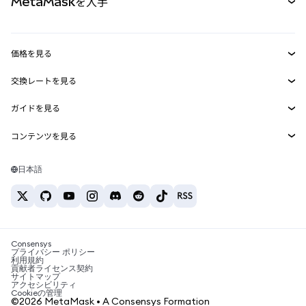
MetaMaskを入手
RWA
mUSD
新規
ダッシュボード
トランザクションシールド
収益化
Smart Accounts Kit
Agent Wallet
新規
価格を見る
埋め込みウォレット
Snaps
ビットコインの価格
交換レートを見る
MetaMask Connect
イーサリアムの価格
報酬
新規
BTC→USD
Solanaの価格
ガイドを見る
Snaps
セキュリティ
ETH→USD
BTCの購入
Shiba Inuの価格
USDT→INR
コンテンツを見る
Web3サービス
サポート
ETHの購入
Pepeの価格
ビットコインウォレット
BTC→USDT
SOLの購入
キャリア
Tetherの価格
Solanaウォレット
日本語
BTC→INR
PEPEの購入
お問い合わせ
USDCの価格
おすすめの暗号資産カード
ETH→USDT
USDTの購入
Chanlinkの価格
おすすめのモバイル暗号資産ウォレット
USDT→PHP
USDCの購入
Polymarketとは？
BTC→EUR
SHIBの購入
Consensys
税制関連ニュース
プライバシー ポリシー
利用規約
BNBの購入
貢献者ライセンス契約
暗号資産の購入方法は？
サイトマップ
アクセシビリティ
ビットコインを売るには？
Cookieの管理
©2026 MetaMask • A Consensys Formation