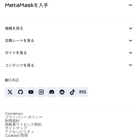
MetaMaskを入手
RWA
mUSD
新規
ダッシュボード
トランザクションシールド
収益化
Smart Accounts Kit
Agent Wallet
新規
価格を見る
埋め込みウォレット
Snaps
ビットコインの価格
交換レートを見る
MetaMask Connect
イーサリアムの価格
報酬
新規
BTC→USD
Solanaの価格
ガイドを見る
Snaps
セキュリティ
ETH→USD
BTCの購入
Shiba Inuの価格
USDT→INR
コンテンツを見る
Web3サービス
サポート
ETHの購入
Pepeの価格
ビットコインウォレット
BTC→USDT
SOLの購入
キャリア
Tetherの価格
Solanaウォレット
日本語
BTC→INR
PEPEの購入
お問い合わせ
USDCの価格
おすすめの暗号資産カード
ETH→USDT
USDTの購入
Chanlinkの価格
おすすめのモバイル暗号資産ウォレット
USDT→PHP
USDCの購入
Polymarketとは？
BTC→EUR
SHIBの購入
Consensys
税制関連ニュース
プライバシー ポリシー
利用規約
BNBの購入
貢献者ライセンス契約
暗号資産の購入方法は？
サイトマップ
アクセシビリティ
ビットコインを売るには？
Cookieの管理