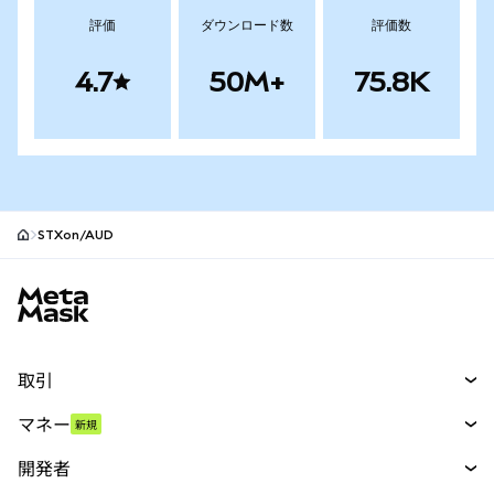
評価
ダウンロード数
評価数
4.7
50M+
75.8K
STXon/AUD
MetaMaskサイトフッター
取引
スワップ
マネー
新規
予測
新規
購入
開発者
パーペチュアル
新規
カード
ドキュメントを表示