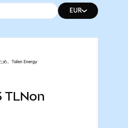
EUR
め、Talen Energy
3
TLNon