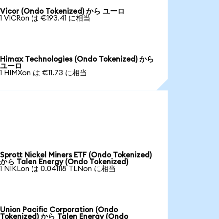
Vicor (Ondo Tokenized) から ユーロ
1 VICRon は €193.41 に相当
Himax Technologies (Ondo Tokenized) から
ユーロ
1 HIMXon は €11.73 に相当
Sprott Nickel Miners ETF (Ondo Tokenized)
から Talen Energy (Ondo Tokenized)
1 NIKLon は 0.041118 TLNon に相当
Union Pacific Corporation (Ondo
Tokenized) から Talen Energy (Ondo