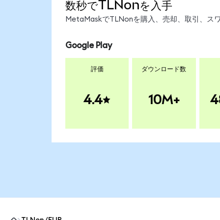
数秒でTLNonを入手
MetaMaskでTLNonを購入、売却、取引
Google Play
評価
ダウンロード数
4.4
10M+
4