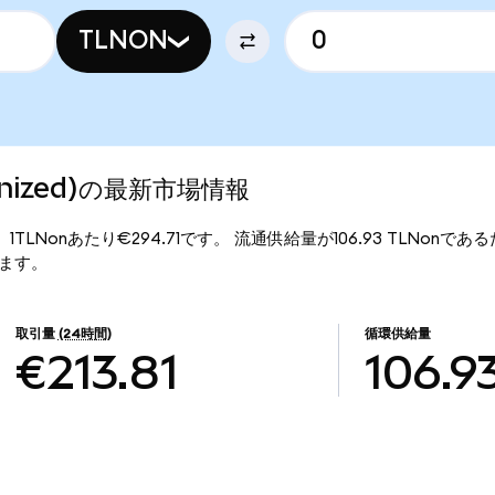
TLNON
okenized)の最新市場情報
価格は、1TLNonあたり€294.71です。 流通供給量が106.93 TLNonであるた
なります。
取引量
(24時間)
循環供給量
€213.81
106.9