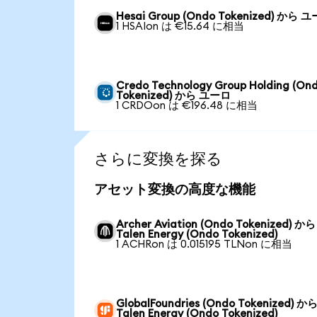
Hesai Group (Ondo Tokenized) から 
1 HSAIon は €15.64 に相当
Credo Technology Group Holding (On
Tokenized) から ユーロ
1 CRDOon は €196.48 に相当
さらに変換を探る
アセット変換の高度な機能
Archer Aviation (Ondo Tokenized) から
Talen Energy (Ondo Tokenized)
1 ACHRon は 0.015195 TLNon に相当
GlobalFoundries (Ondo Tokenized) か
Talen Energy (Ondo Tokenized)