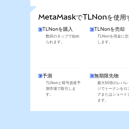
さらに統計を見る
MetaMaskでTLNonを使
TLNonを購入
TLNonを売却
数回のタップで始め
TLNonを現金に交
られます。
します。
予測
無期限先物
TLNonと暗号資産予
最大50倍のレバレ
測市場で取引しま
ジでトークンをロ
す。
グまたはショート
ます。