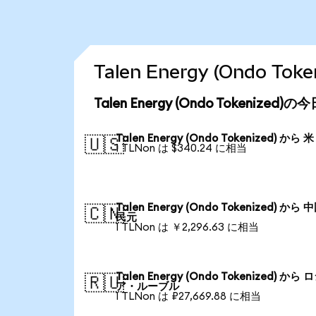
Talen Energy (Ondo 
Talen Energy (Ondo Tokenize
Talen Energy (Ondo Tokenized) から
🇺🇸
1 TLNon は $340.24 に相当
Talen Energy (Ondo Tokenized) から
🇨🇳
民元
1 TLNon は ￥2,296.63 に相当
Talen Energy (Ondo Tokenized) から 
🇷🇺
ア・ルーブル
1 TLNon は ₽27,669.88 に相当