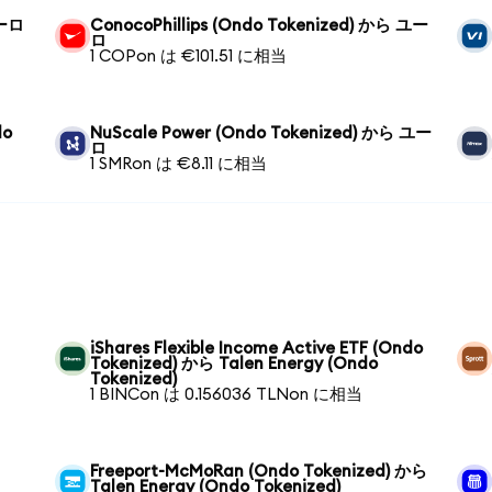
ユーロ
ConocoPhillips (Ondo Tokenized) から ユー
ロ
1 COPon は €101.51 に相当
do
NuScale Power (Ondo Tokenized) から ユー
ロ
1 SMRon は €8.11 に相当
iShares Flexible Income Active ETF (Ondo
Tokenized) から Talen Energy (Ondo
Tokenized)
1 BINCon は 0.156036 TLNon に相当
ら
Freeport-McMoRan (Ondo Tokenized) から
Talen Energy (Ondo Tokenized)