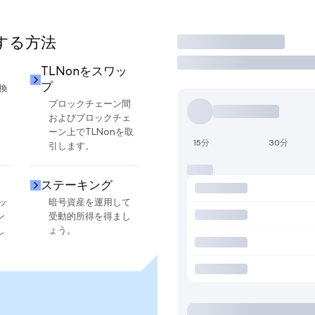
用する方法
取引
TLNonをスワッ
プ
換
ブロックチェーン間
およびブロックチェ
ーン上でTLNonを取
15分
30分
引します。
ステーキング
ッ
暗号資産を運用して
ン
受動的所得を得まし
し
ょう。