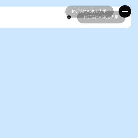
METAMASKを入手
METAMASKを入手
METAMASKを入手
METAMASKを入手