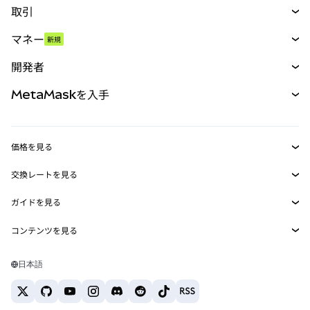
取引
スワップ
マネー
新規
予測
新規
購入
開発者
パーペチュアル
新規
カード
ドキュメントを表示
MetaMaskを入手
RWA
mUSD
新規
ダッシュボード
トランザクションシールド
収益化
Smart Accounts Kit
Agent Wallet
新規
価格を見る
埋め込みウォレット
Snaps
ビットコインの価格
交換レートを見る
MetaMask Connect
イーサリアムの価格
報酬
新規
BTC→USD
Solanaの価格
ガイドを見る
Snaps
セキュリティ
ETH→USD
BTCの購入
Shiba Inuの価格
USDT→INR
コンテンツを見る
Web3サービス
サポート
ETHの購入
Pepeの価格
ビットコインウォレット
BTC→USDT
SOLの購入
キャリア
Tetherの価格
Solanaウォレット
日本語
BTC→INR
PEPEの購入
お問い合わせ
USDCの価格
おすすめの暗号資産カード
ETH→USDT
USDTの購入
Chanlinkの価格
おすすめのモバイル暗号資産ウォレット