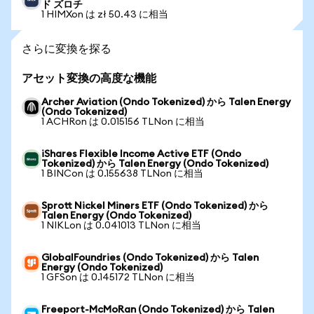
ド ズロチ
1 HIMXon は zł 50.43 に相当
さらに変換を探る
アセット変換の高度な機能
Archer Aviation (Ondo Tokenized) から Talen Energy
(Ondo Tokenized)
1 ACHRon は 0.015156 TLNon に相当
iShares Flexible Income Active ETF (Ondo
Tokenized) から Talen Energy (Ondo Tokenized)
1 BINCon は 0.155638 TLNon に相当
Sprott Nickel Miners ETF (Ondo Tokenized) から
Talen Energy (Ondo Tokenized)
1 NIKLon は 0.041013 TLNon に相当
GlobalFoundries (Ondo Tokenized) から Talen
Energy (Ondo Tokenized)
1 GFSon は 0.145172 TLNon に相当
Freeport-McMoRan (Ondo Tokenized) から Talen