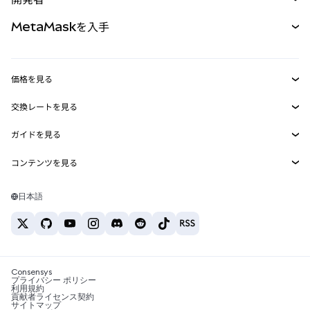
パーペチュアル
新規
カード
ドキュメントを表示
MetaMaskを入手
RWA
mUSD
新規
ダッシュボード
トランザクションシールド
収益化
Smart Accounts Kit
Agent Wallet
新規
価格を見る
埋め込みウォレット
Snaps
ビットコインの価格
交換レートを見る
MetaMask Connect
イーサリアムの価格
報酬
新規
BTC→USD
Solanaの価格
ガイドを見る
Snaps
セキュリティ
ETH→USD
BTCの購入
Shiba Inuの価格
USDT→INR
コンテンツを見る
Web3サービス
サポート
ETHの購入
Pepeの価格
ビットコインウォレット
BTC→USDT
SOLの購入
キャリア
Tetherの価格
Solanaウォレット
日本語
BTC→INR
PEPEの購入
お問い合わせ
USDCの価格
おすすめの暗号資産カード
ETH→USDT
USDTの購入
Chanlinkの価格
おすすめのモバイル暗号資産ウォレット
USDT→PHP
USDCの購入
Polymarketとは？
BTC→EUR
SHIBの購入
Consensys
税制関連ニュース
プライバシー ポリシー
利用規約
BNBの購入
貢献者ライセンス契約
暗号資産の購入方法は？
サイトマップ