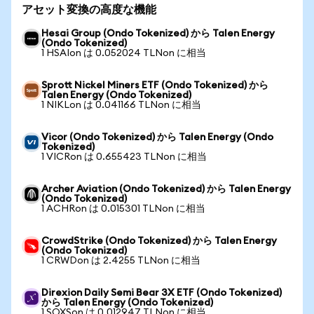
アセット変換の高度な機能
Hesai Group (Ondo Tokenized) から Talen Energy
(Ondo Tokenized)
1 HSAIon は 0.052024 TLNon に相当
Sprott Nickel Miners ETF (Ondo Tokenized) から
Talen Energy (Ondo Tokenized)
1 NIKLon は 0.041166 TLNon に相当
Vicor (Ondo Tokenized) から Talen Energy (Ondo
Tokenized)
1 VICRon は 0.655423 TLNon に相当
Archer Aviation (Ondo Tokenized) から Talen Energy
(Ondo Tokenized)
1 ACHRon は 0.015301 TLNon に相当
CrowdStrike (Ondo Tokenized) から Talen Energy
(Ondo Tokenized)
1 CRWDon は 2.4255 TLNon に相当
Direxion Daily Semi Bear 3X ETF (Ondo Tokenized)
から Talen Energy (Ondo Tokenized)
1 SOXSon は 0.012947 TLNon に相当