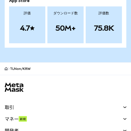
App Store
評価
ダウンロード数
評価数
4.7
50M+
75.8K
TLNon/KRW
MetaMaskサイトフッター
取引
スワップ
マネー
新規
予測
新規
購入
開発者