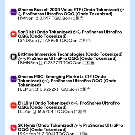
iShares Russell 2000 Value ETF (Ondo Tokenized) か
ら ProShares UltraPro QQQ (Ondo Tokenized)
1 IWNon は 3.1917 TQQQon に相当
SanDisk (Ondo Tokenized) から ProShares UltraPro
QQQ (Ondo Tokenized)
1 SNDKon は 17.9958 TQQQon に相当
BitMine Immersion Technologies (Ondo Tokenized)
から ProShares UltraPro QQQ (Ondo Tokenized)
1 BMNRon は 0.257771 TQQQon に相当
iShares MSCI Emerging Markets ETF (Ondo
Tokenized) から ProShares UltraPro QQQ (Ondo
Tokenized)
1 EEMon は 0.929291 TQQQon に相当
Eli Lilly (Ondo Tokenized) から ProShares UltraPro
QQQ (Ondo Tokenized)
1 LLYon は 16.5704 TQQQon に相当
SK Hynix (Ondo Tokenized) から ProShares UltraPro
QQQ (Ondo Tokenized)
1 SKHYon は 2.0041 TQQQon に相当