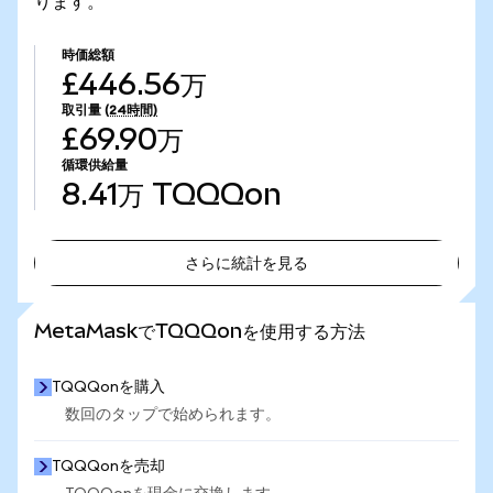
ります。
時価総額
£446.56万
取引量
(24時間)
£69.90万
循環供給量
8.41万
TQQQon
さらに統計を見る
さらに統計を見る
MetaMaskでTQQQonを使用する方法
TQQQonを購入
数回のタップで始められます。
TQQQonを売却