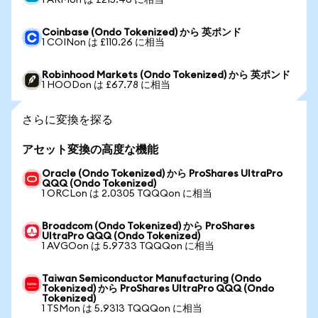
1 ARMon は £215.46 に相当
Coinbase (Ondo Tokenized) から 英ポンド
1 COINon は £110.26 に相当
Robinhood Markets (Ondo Tokenized) から 英ポンド
1 HOODon は £67.78 に相当
さらに変換を探る
アセット変換の高度な機能
Oracle (Ondo Tokenized) から ProShares UltraPro
QQQ (Ondo Tokenized)
1 ORCLon は 2.0305 TQQQon に相当
Broadcom (Ondo Tokenized) から ProShares
UltraPro QQQ (Ondo Tokenized)
1 AVGOon は 5.9733 TQQQon に相当
Taiwan Semiconductor Manufacturing (Ondo
Tokenized) から ProShares UltraPro QQQ (Ondo
Tokenized)
1 TSMon は 5.9313 TQQQon に相当