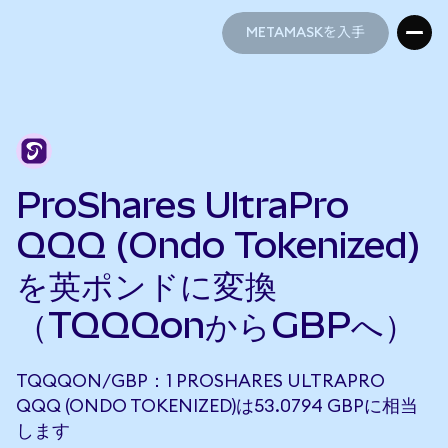
METAMASKを入手
METAMASKを入手
ProShares UltraPro
QQQ (Ondo Tokenized)
を英ポンドに変換
（TQQQonからGBPへ）
TQQQON/GBP：1 PROSHARES ULTRAPRO
QQQ (ONDO TOKENIZED)は53.0794 GBPに相当
します