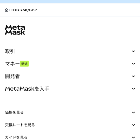
TQQQon/GBP
MetaMaskサイトフッター
取引
スワップ
マネー
新規
予測
新規
購入
開発者
パーペチュアル
新規
カード
ドキュメントを表示
MetaMaskを入手
RWA
mUSD
新規
ダッシュボード
トランザクションシールド
収益化
Smart Accounts Kit
Agent Wallet
新規
価格を見る
埋め込みウォレット
Snaps
ビットコインの価格
交換レートを見る
MetaMask Connect
イーサリアムの価格
報酬
新規
BTC→USD
Solanaの価格
ガイドを見る
Snaps
ETH→USD