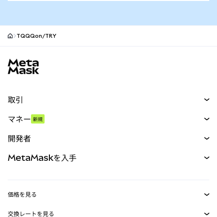
TQQQon/TRY
MetaMaskサイトフッター
取引
スワップ
マネー
新規
予測
新規
購入
開発者
パーペチュアル
新規
カード
ドキュメントを表示
MetaMaskを入手
RWA
mUSD
新規
ダッシュボード
トランザクションシールド
収益化
Smart Accounts Kit
Agent Wallet
新規
価格を見る
埋め込みウォレット
Snaps
ビットコインの価格
交換レートを見る