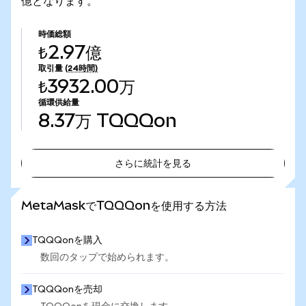
億となります。
時価総額
₺2.97億
取引量
(24時間)
₺3932.00万
循環供給量
8.37万
TQQQon
さらに統計を見る
さらに統計を見る
MetaMaskでTQQQonを使用する方法
TQQQonを購入
数回のタップで始められます。
TQQQonを売却