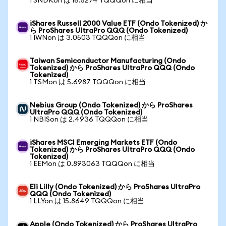
1 SNDKon は 16.5274 TQQQon に相当
iShares Russell 2000 Value ETF (Ondo Tokenized) か
ら ProShares UltraPro QQQ (Ondo Tokenized)
1 IWNon は 3.0503 TQQQon に相当
Taiwan Semiconductor Manufacturing (Ondo
Tokenized) から ProShares UltraPro QQQ (Ondo
Tokenized)
1 TSMon は 5.6987 TQQQon に相当
Nebius Group (Ondo Tokenized) から ProShares
UltraPro QQQ (Ondo Tokenized)
1 NBISon は 2.4936 TQQQon に相当
iShares MSCI Emerging Markets ETF (Ondo
Tokenized) から ProShares UltraPro QQQ (Ondo
Tokenized)
1 EEMon は 0.893063 TQQQon に相当
Eli Lilly (Ondo Tokenized) から ProShares UltraPro
QQQ (Ondo Tokenized)
1 LLYon は 15.8649 TQQQon に相当
Apple (Ondo Tokenized) から ProShares UltraPro