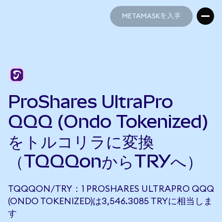
METAMASKを入手
METAMASKを入手
ProShares UltraPro
QQQ (Ondo Tokenized)
をトルコリラに変換
（TQQQonからTRYへ）
TQQQON/TRY：1 PROSHARES ULTRAPRO QQQ
(ONDO TOKENIZED)は3,546.3085 TRYに相当しま
す