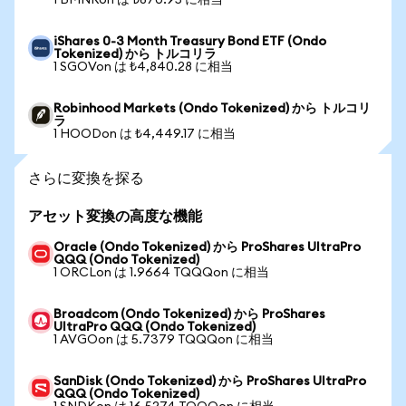
1 BMNRon は ₺870.95 に相当
iShares 0-3 Month Treasury Bond ETF (Ondo
Tokenized) から トルコリラ
1 SGOVon は ₺4,840.28 に相当
Robinhood Markets (Ondo Tokenized) から トルコリ
ラ
1 HOODon は ₺4,449.17 に相当
さらに変換を探る
アセット変換の高度な機能
Oracle (Ondo Tokenized) から ProShares UltraPro
QQQ (Ondo Tokenized)
1 ORCLon は 1.9664 TQQQon に相当
Broadcom (Ondo Tokenized) から ProShares
UltraPro QQQ (Ondo Tokenized)
1 AVGOon は 5.7379 TQQQon に相当
SanDisk (Ondo Tokenized) から ProShares UltraPro
QQQ (Ondo Tokenized)