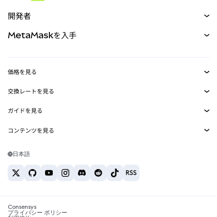
予測
新規
購入
開発者
パーペチュアル
新規
カード
ドキュメントを表示
MetaMaskを入手
RWA
mUSD
新規
ダッシュボード
トランザクションシールド
収益化
Smart Accounts Kit
Agent Wallet
新規
価格を見る
埋め込みウォレット
Snaps
ビットコインの価格
交換レートを見る
MetaMask Connect
イーサリアムの価格
報酬
新規
BTC→USD
Solanaの価格
ガイドを見る
Snaps
セキュリティ
ETH→USD
BTCの購入
Shiba Inuの価格
USDT→INR
コンテンツを見る
Web3サービス
サポート
ETHの購入
Pepeの価格
ビットコインウォレット
BTC→USDT
SOLの購入
キャリア
Tetherの価格
Solanaウォレット
日本語
BTC→INR
PEPEの購入
お問い合わせ
USDCの価格
おすすめの暗号資産カード
ETH→USDT
USDTの購入
Chanlinkの価格
おすすめのモバイル暗号資産ウォレット
USDT→PHP
USDCの購入
Polymarketとは？
BTC→EUR
SHIBの購入
Consensys
税制関連ニュース
プライバシー ポリシー