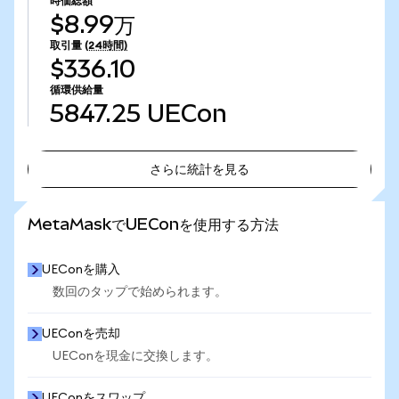
時価総額
$8.99万
取引量
(24時間)
$336.10
循環供給量
5847.25
UECon
さらに統計を見る
さらに統計を見る
MetaMaskでUEConを使用する方法
UEConを購入
数回のタップで始められます。
UEConを売却
UEConを現金に交換します。
UEConをスワップ