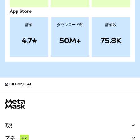
App Store
評価
ダウンロード数
評価数
4.7
50M+
75.8K
UECon/CAD
MetaMaskサイトフッター
取引
スワップ
マネー
新規