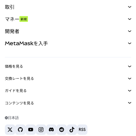
取引
スワップ
マネー
新規
予測
新規
購入
開発者
パーペチュアル
新規
カード
ドキュメントを表示
MetaMaskを入手
RWA
mUSD
新規
ダッシュボード
トランザクションシールド
収益化
Smart Accounts Kit
Agent Wallet
新規
価格を見る
埋め込みウォレット
Snaps
ビットコインの価格
交換レートを見る
MetaMask Connect
イーサリアムの価格
報酬
新規
BTC→USD
Solanaの価格
ガイドを見る
Snaps
セキュリティ
ETH→USD
BTCの購入
Shiba Inuの価格
USDT→INR
コンテンツを見る
Web3サービス
サポート
ETHの購入
Pepeの価格
ビットコインウォレット
BTC→USDT
SOLの購入
キャリア
Tetherの価格
Solanaウォレット
日本語
BTC→INR
PEPEの購入
お問い合わせ
USDCの価格
おすすめの暗号資産カード
ETH→USDT
USDTの購入
Chanlinkの価格
おすすめのモバイル暗号資産ウォレット