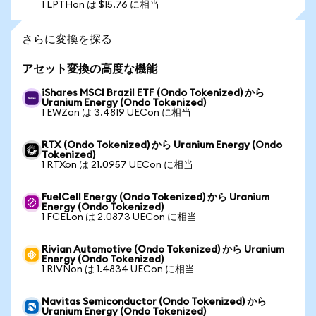
1 LPTHon は $15.76 に相当
さらに変換を探る
アセット変換の高度な機能
iShares MSCI Brazil ETF (Ondo Tokenized) から
Uranium Energy (Ondo Tokenized)
1 EWZon は 3.4819 UECon に相当
RTX (Ondo Tokenized) から Uranium Energy (Ondo
Tokenized)
1 RTXon は 21.0957 UECon に相当
FuelCell Energy (Ondo Tokenized) から Uranium
Energy (Ondo Tokenized)
1 FCELon は 2.0873 UECon に相当
Rivian Automotive (Ondo Tokenized) から Uranium
Energy (Ondo Tokenized)
1 RIVNon は 1.4834 UECon に相当
Navitas Semiconductor (Ondo Tokenized) から
Uranium Energy (Ondo Tokenized)