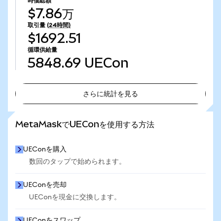
時価総額
$7.86万
取引量
(24時間)
$1692.51
循環供給量
5848.69
UECon
さらに統計を見る
さらに統計を見る
MetaMaskでUEConを使用する方法
UEConを購入
数回のタップで始められます。
UEConを売却
UEConを現金に交換します。
UEConをスワップ