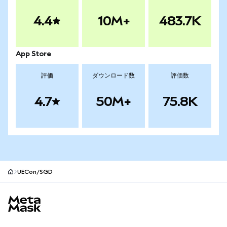
4.4
10M+
483.7K
App Store
評価
ダウンロード数
評価数
4.7
50M+
75.8K
UECon/SGD
MetaMaskサイトフッター