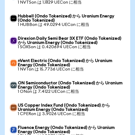
1 NVTSon は 1.1829 UECon に相当
Hubbell (Ondo Tokenized) から Uranium Energy
(Ondo Tokenized)
1 HUBBon は 49.0294 UECon に相当
Direxion Daily Semi Bear 3X ETF (Ondo Tokenized)
から Uranium Energy (Ondo Tokenized)
1 SOXSon は 0.420694 UECon に相当
nVent Electric (Ondo Tokenized) から Uranium
Energy (Ondo Tokenized)
1 NVTon は 15.7736 UECon に相当
ON Semiconductor (Ondo Tokenized) から Uranium
Energy (Ondo Tokenized)
1 ONon は 7.4122 UECon に相当
US Copper Index Fund (Ondo Tokenized) から
Uranium Energy (Ondo Tokenized)
1 CPERon は 3.9026 UECon に相当
Fluence Energy (Ondo Tokenized) から Uranium
Energy (Ondo Tokenized)